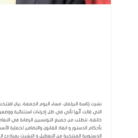
التي قالت أنّها تأتي في ظل إجراءات استثنائية ووضع
خانقة، تتطلب من جميع التونسيين الرصانة في التعا
بأحكام الدستور و انفاذ القانون والتضامن لحماية الأ
الدستورية المنتخبة من التعطيل و التشبث بمبادئ الجمهورية و قيم ثور