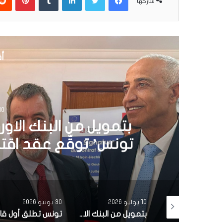
شاركها
أق
30 يونيو 6
تونس تطلق أول قارب ص
الشمسية 
30 يونيو 2026
3 يونيو 2026
بتمويل من البنك الاوروبي للاستثمار شركة ‘نقل تونس’ توقّع عقد اقتناء 18 عربة قطار جديدة من الصين لفائدة خط TGM
تونس تطلق أول قارب صيد كهربائي يعمل بالطاقة الشمسية في المتوسط