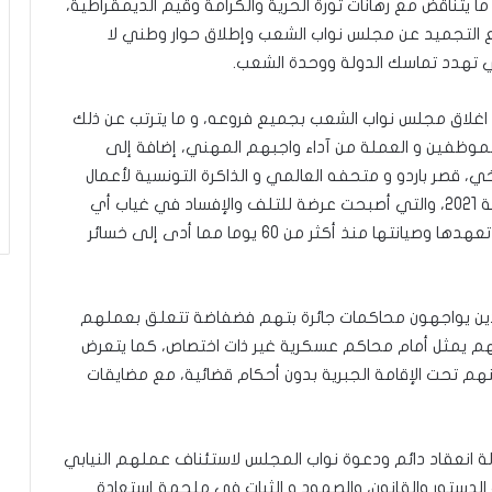
 يتناقض مع رهانات ثورة الحرية والكرامة وقيم الديمقراطية،
ع التجميد عن مجلس نواب الشعب وإطلاق حوار وطني لا
تي تهدد تماسك الدولة ووحدة الشعب.
اغلاق مجلس نواب الشعب بجميع فروعه، و ما يترتب عن ذلك
موظفين و العملة من آداء واجبهم المهني، إضافة إلى
، قصر باردو و متحفه العالمي و الذاكرة التونسية لأعمال
المجالس التأسيسية و النيابية منذ 1956 إلى 25 جويلية 2021، والتي أصبحت عرضة للتلف والإفساد في غياب أي
تعهد، وجميع مرافق المجلس وفروعه التي لم يقع تعهدها وصيانتها منذ أكثر من 60 يوما مما أدى إلى خسائر
 الذين يواجهون محاكمات جائرة بتهم فضفاضة تتعلق بعملهم
هم يمثل أمام محاكم عسكرية غير ذات اختصاص، كما يتعرض
هم تحت الإقامة الجبرية بدون أحكام قضائية، مع مضايقات
ة انعقاد دائم ودعوة نواب المجلس لاستئناف عملهم النيابي
 الدستور والقانون، والصمود و الثبات في ملحمة إستعادة