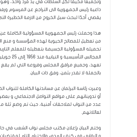
وتجميعا مخيفا لكل السلطات في يد فرد واحد، وهو ما
داعية رئيس الجمهورية الى التراجع عن المرسوم ورف
يقصي أحدًا لبحث سبل الخروج من الازمة الخطيرة ال
هذا وحملت رئيس الجمهورية المسؤولية الكاملة عن 
من تعطيل للمصالح الحيوية لهذه المؤسسة و منع ال
تحميله المسؤولية الجسيمة بتعطيله للمعلم التاريخي
بالجملة لا تقدر بثمن، وفق ذات البيان.
وعبرت رئاسة البرلمان عن مساندتها الكاملة للنواب
أو تدويناتهم على مواقع التواصل الاجتماعي و بعض
عدد من النواب لملاحقات أمنية، حيث تم وضع ثلة من
لعائلاتهم.
وختم البيان بإعلان مكتب مجلس نواب الشعب في حال
و الرقابي في كنف الهدوء والاحترام التام لمقتضيات