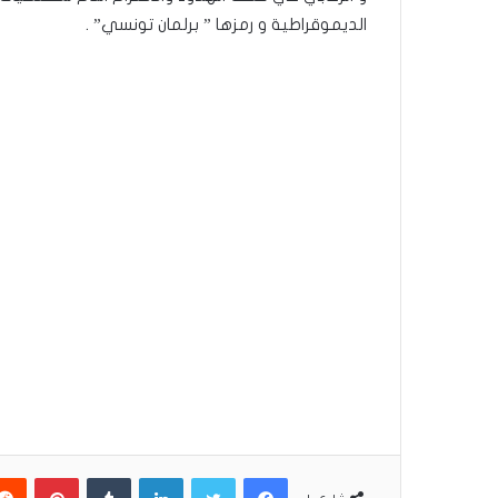
الديموقراطية و رمزها ” برلمان تونسي” .
فيسبوك
تويتر
لينكدإن
بينتير