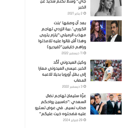
جاي” وسط تكتم شديد عن
الخبر
2 يناير 2021
بعد أن وصفها ‘بنت
الكوري’..بية الزردي تهاجم
مهذب الرميلي:”يلزم يتربى
وهذا أش قالوا عليه تلامذتوا
وراهم خايفين”(فيديو)
11 ديسمبر 2022
وكيل العيدوني أكّد
الخبر..عيسى العيدوني معارا
إلى بطل أوروبا بديلا للاعبه
المصاب
3 ديسمبر 2022
عزّة سليمان تهاجم نضال
السعدي :”حاسبين رواحكم
صحاب نسيم.. في عوض تسترو
عليه فضحتوه خيت عليكم”
29 فبراير 2024