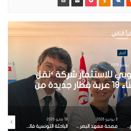
رأ التالي
أخبار
202
يد كهربائي يعمل بالطاقة
في المتوسط
19 مايو 2026
12 أبريل 2026
10 أبريل 2026
مصحة معهد البصر والشبكية بالبحيرة 1 تقوم باجراء اكثر من 50 عملية جراحية لازالة الماء الابيض مجانا لفائدة عدد من اهالي قفصة
الباحثة التونسية فاتن المولدي تنجح في الحصول على براءة اختراع في الولايات المتحدة الأمريكية، وذلك بعد ابتكارها محركاً هجيناً ثورياً
تونس تحتل المرتبة الاولى افريقيا من حيث عدد النساء المطورات للبرمجيات