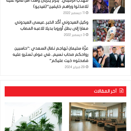
مهذب الرميلي:”يلزم يتربى وهذا أش قالوا عليه
تلامذتوا وراهم خايفين”(فيديو)
11 ديسمبر 2022
وكيل العيدوني أكّد الخبر..عيسى العيدوني
معارا إلى بطل أوروبا بديلا للاعبه المصاب
3 ديسمبر 2022
عزّة سليمان تهاجم نضال السعدي :”حاسبين
رواحكم صحاب نسيم.. في عوض تسترو عليه
فضحتوه خيت عليكم”
29 فبراير 2024
آخر المقالات