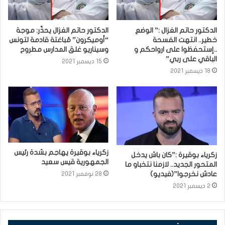
الدكتور حاتم الغزال :” الوضع
الدكتور حاتم الغزال يحذّر: موجة
خطير.. انتهت الفسحة
“أوميكرون” مُباغتة قادمة لتونس
..إستحفظوا على ارواحكم و
وسيناريو غلق المدارس مطروح
الباقي على ربي”
15 ديسمبر 2021
18 ديسمبر 2021
زكرياء بوقيرة يهاجم بشدة رئيس
زكرياء بوقيرة :”كان باش يدخل
الجمهورية قيس سعيد
المتحور الجديد.. لازمنا نتخباو ما
عادش نخرجوا”(فيديو)
28 نوفمبر 2021
2 ديسمبر 2021