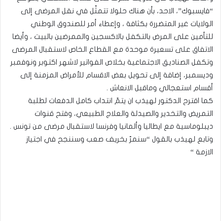
“فايسبوك”، الاحد، بأن هناك حلولا تتمثّل في نقل المرضى إلى
الولايات غير المتضررة بكثافة ، وإعطاء أمر للصندوق الوطني
للتأمين على المرض بالتكفل بالاكسجين والممرضين بالبيت ، وأيضا
الاتفاق على تسعيرة موحدة مع القطاع الخاص لاستقبال المرضى
وتكفل الصناديق الاجتماعية بخلاص الفواتير لاشهر اكتوبر ونوفمبر
وديسمبر، إضافة إلى تحويل بعض الاقسام للأمراض المزمنة إلى
أقسام استعجالي وماقبل الانعاش .
كما اقترح الدكتور لهيذب ان يتمّ انتداب كامل الدفعات لطلبة
التمريض والتخدير والصيدلة والعلاج الطبيعي، وفتح قنوات
ديبلوماسية مع ايطاليا وألمانيا وفرنسا لاستقبال مرضى من تونس .
وتابع لهيذب بالقول “سنمرّ بخريف صعب وسننجح في اجتياز
الازمة “