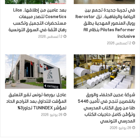
في تجربة جديدة تجمع بين
بعد عامين من إطلاقها.. Lilas
الرياضة والرفاهية.. نزل Iberostar
Cosmetics تتصدر مبيعات
رويال المنصور المهدية يطلق
مستحضرات التجميل وتكسب
Pilates Reformer بنظام All
رهان الثقة في السوق التونسية
Inclusive
2 أغسطس 2026
2 أغسطس 2026
شركة عجين الحلفاء والورق
عاجل: بورصة تونس تقرر التعليق
بالقصرين تنجح في تأمين 5446
المؤقت للتداول بعد التراجع الحاد
طنا من ورق الكتاب المدرسي
لمؤشر TUNINDEX تجاوز3%
وتؤمّن كامل حاجيات الكتاب
28 يوليو 2026
المدرسي التونسي
28 يوليو 2026