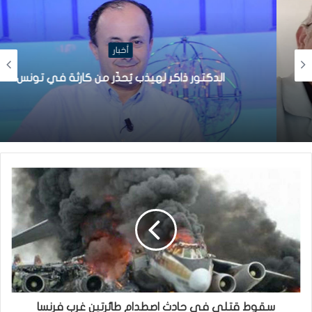
أخبار
الدكتور ذاكر لهيذب يُحذّر من كارثة في تونس
سقوط قتلى في حادث اصطدام طائرتين غرب فرنسا