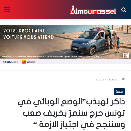
بحث
الق
عن
الرئيسية
/
صحة
صحة
ذاكر لهيذب”الوضع الوبائي في
تونس حرج سنمرّ بخريف صعب
وسننجح في اجتياز الازمة “