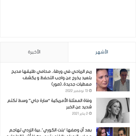
الأشهر
الأخيرة
ريم الرياحي في ورطة.. محامي طليقها مديح
بلعيد يخرج عن واجب التحفظ و يكشف
معطيات جديدة..(صور)
13 نوفمبر 2022
وفاة الممثلة الأمريكية “سارة جاي” وسط تكتم
شديد عن الخبر
2 يناير 2021
بعد أن وصفها ‘بنت الكوري’..بية الزردي تهاجم