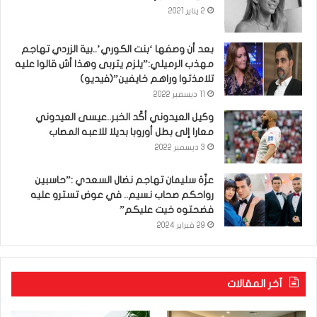
2 يناير 2021
بعد أن وصفها ‘بنت الكوري’..بية الزردي تهاجم
مهذب الرميلي:”يلزم يتربى وهذا أش قالوا عليه
تلامذتوا وراهم خايفين”(فيديو)
11 ديسمبر 2022
وكيل العيدوني أكّد الخبر..عيسى العيدوني
معارا إلى بطل أوروبا بديلا للاعبه المصاب
3 ديسمبر 2022
عزّة سليمان تهاجم نضال السعدي :”حاسبين
رواحكم صحاب نسيم.. في عوض تسترو عليه
فضحتوه خيت عليكم”
29 فبراير 2024
آخر المقالات