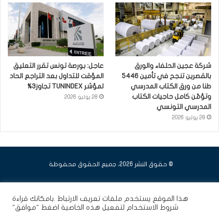
شركة عجين الحلفاء والورق
عاجل: بورصة تونس تقرر التعليق
بالقصرين تنجح في تأمين 5446
المؤقت للتداول بعد التراجع الحاد
طنا من ورق الكتاب المدرسي
لمؤشر TUNINDEX تجاوز3%
وتؤمّن كامل حاجيات الكتاب
28 يوليو 2026
المدرسي التونسي
28 يوليو 2026
© حقوق النشر 2026، جميع الحقوق محفوظة
فيسبوك
يوتيوب
انستقرام
هذا الموقع يستخدم ملفات تعريف الارتباط .بامكانك قراءة
شروط الاستخدام
لتفعيل هذه الخاصية اضغط "موافق"