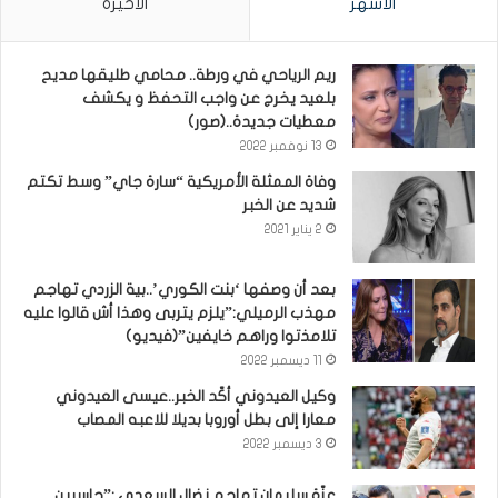
الأشهر
الأخيرة
ريم الرياحي في ورطة.. محامي طليقها مديح
بلعيد يخرج عن واجب التحفظ و يكشف
معطيات جديدة..(صور)
13 نوفمبر 2022
وفاة الممثلة الأمريكية “سارة جاي” وسط تكتم
شديد عن الخبر
2 يناير 2021
بعد أن وصفها ‘بنت الكوري’..بية الزردي تهاجم
مهذب الرميلي:”يلزم يتربى وهذا أش قالوا عليه
تلامذتوا وراهم خايفين”(فيديو)
11 ديسمبر 2022
وكيل العيدوني أكّد الخبر..عيسى العيدوني
معارا إلى بطل أوروبا بديلا للاعبه المصاب
3 ديسمبر 2022
عزّة سليمان تهاجم نضال السعدي :”حاسبين