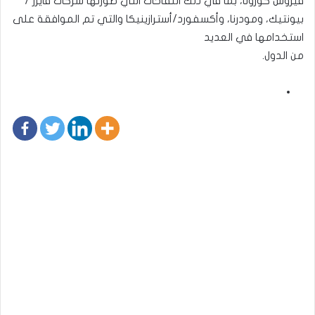
فيروس كورونا، بما في ذلك اللقاحات التي طورتها شركات فايزر /
بيونتيك، ومودرنا، وأكسفورد/أسترازينيكا والتي تم الموافقة على
استخدامها في العديد
من الدول.