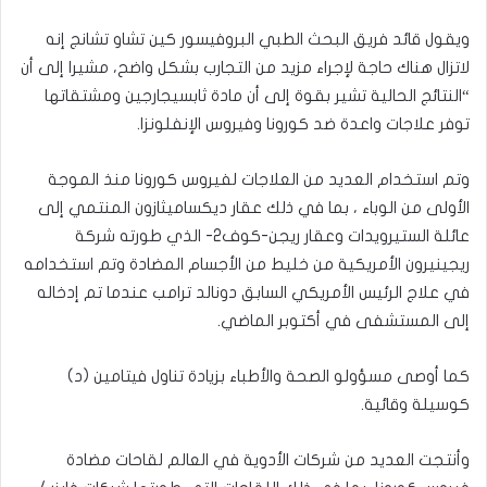
ويقول قائد فريق البحث الطبي البروفيسور كين تشاو تشانج إنه
لاتزال هناك حاجة لإجراء مزيد من التجارب بشكل واضح، مشيرا إلى أن
“النتائج الحالية تشير بقوة إلى أن مادة ثابسيجارجين ومشتقاتها
توفر علاجات واعدة ضد كورونا وفيروس الإنفلونزا.
وتم استخدام العديد من العلاجات لفيروس كورونا منذ الموجة
الأولى من الوباء ، بما في ذلك عقار ديكساميثازون المنتمي إلى
عائلة الستيرويدات وعقار ريجن-كوف2- الذي طورته شركة
ريجينيرون الأمريكية من خليط من الأجسام المضادة وتم استخدامه
في علاج الرئيس الأمريكي السابق دونالد ترامب عندما تم إدخاله
إلى المستشفى في أكتوبر الماضي.
كما أوصى مسؤولو الصحة والأطباء بزيادة تناول فيتامين (د)
كوسيلة وقائية.
وأنتجت العديد من شركات الأدوية في العالم لقاحات مضادة