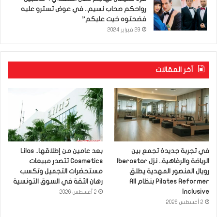
رواحكم صحاب نسيم.. في عوض تسترو عليه
فضحتوه خيت عليكم”
29 فبراير 2024
آخر المقالات
في تجربة جديدة تجمع بين
بعد عامين من إطلاقها.. Lilas
الرياضة والرفاهية.. نزل Iberostar
Cosmetics تتصدر مبيعات
رويال المنصور المهدية يطلق
مستحضرات التجميل وتكسب
Pilates Reformer بنظام All
رهان الثقة في السوق التونسية
Inclusive
2 أغسطس 2026
2 أغسطس 2026