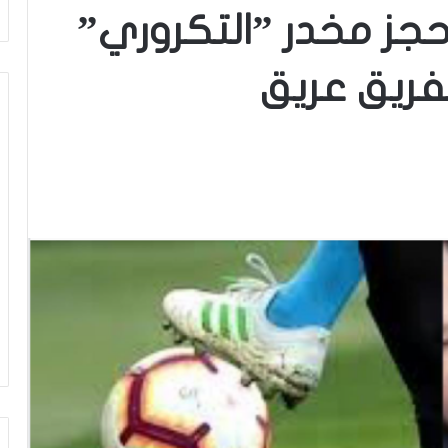
حجز مخدر ”التكروري”
فريق عريق