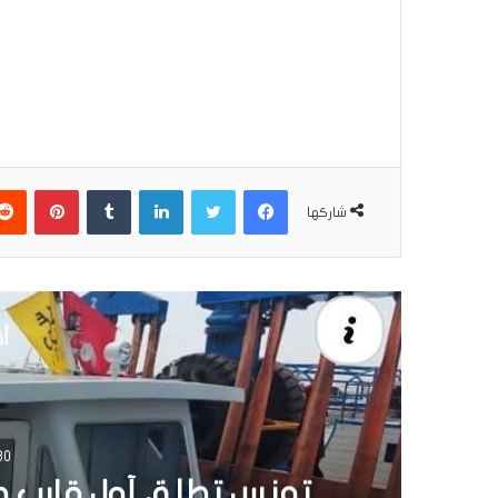
فيسبوك
تويتر
لينكدإن
بينتير
شاركها
أق
30 يونيو 6
تونس تطلق أول قارب ص