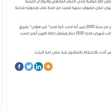
 وفي اطار مراقبة مدى احترام الملاهي والنوادي الليلية
خل ملهى ليلي معروف بجهة قمرت من ضبط شاب وبحوزته شحنة
وبالتحري مع المظنون فيه وهو من مواليد شهر جوان من سنة 2000 تبين أنه لاعب كرة قدم” غير هاوي” بفريق
عريق من العاصمة أمضى معه عقدا مدته 5 أعوام براتب شهري قدره 2500 دينار ويشغل خطة ظهير أيمن حسب
ونس أذنت بالاحتفاظ بالمظنون فيه على ذمة البحث.