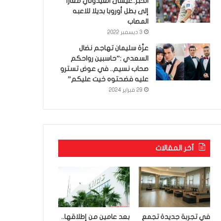
الخبر..عيسى العيدوني معارا
إلى بطل أوروبا بديلا للاعبه
المصاب
3 ديسمبر 2022
عزّة سليمان تهاجم نضال
السعدي :”حاسبين رواحكم
صحاب نسيم.. في عوض تسترو
عليه فضحتوه خيت عليكم”
29 فبراير 2024
آخر المقالات
في تجربة جديدة تجمع
بعد عامين من إطلاقها..