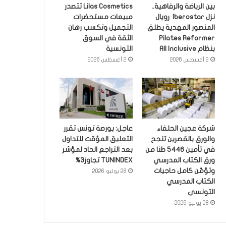
بين الرياضة والرفاهية..
Lilas Cosmetics تتصدر
نزل Iberostar رويال
مبيعات مستحضرات
المنصور المهدية يطلق
التجميل وتكسب رهان
Pilates Reformer
الثقة في السوق
بنظام All Inclusive
التونسية
2 أغسطس 2026
2 أغسطس 2026
شركة عجين الحلفاء
عاجل: بورصة تونس تقرر
والورق بالقصرين تنجح
التعليق المؤقت للتداول
في تأمين 5446 طنا من
بعد التراجع الحاد لمؤشر
ورق الكتاب المدرسي
TUNINDEX تجاوز3%
وتؤمّن كامل حاجيات
28 يوليو 2026
الكتاب المدرسي
التونسي
28 يوليو 2026