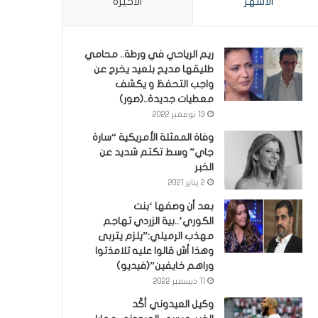
الأشهر
الأخيرة
ريم الرياحي في ورطة.. محامي
طليقها مديح بلعيد يخرج عن
واجب التحفظ و يكشف
معطيات جديدة..(صور)
13 نوفمبر 2022
وفاة الممثلة الأمريكية “سارة
جاي” وسط تكتم شديد عن
الخبر
2 يناير 2021
بعد أن وصفها ‘بنت
الكوري’..بية الزردي تهاجم
مهذب الرميلي:”يلزم يتربى
وهذا أش قالوا عليه تلامذتوا
وراهم خايفين”(فيديو)
11 ديسمبر 2022
وكيل العيدوني أكّد