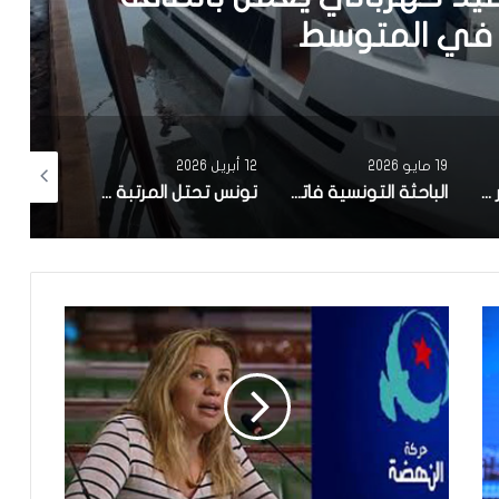
في المتوسط
19 مايو 2026
12 أبريل 2026
10 أبريل 2026
مصحة معهد البصر والشبكية بالبحيرة 1 تقوم باجراء اكثر من 50 عملية جراحية لازالة الماء الابيض مجانا لفائدة عدد من اهالي قفصة
الباحثة التونسية فاتن المولدي تنجح في الحصول على براءة اختراع في الولايات المتحدة الأمريكية، وذلك بعد ابتكارها محركاً هجيناً ثورياً
تونس تحتل المرتبة الاولى افريقيا من حيث عدد النساء المطورات للبرمجيات