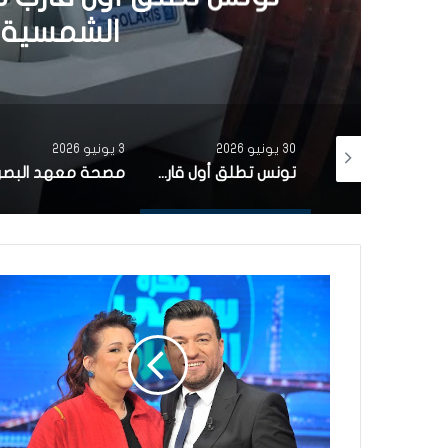
الشمسية 
30 يونيو 2026
3 يونيو 2026
بتمويل من البنك الاوروبي للاستثمار شركة ‘نقل تونس’ توقّع عقد اقتناء 18 عربة قطار جديدة من الصين لفائدة خط TGM
تونس تطلق أول قارب صيد كهربائي يعمل بالطاقة الشمسية في المتوسط