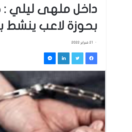
داخل ملهى ليلي : 
بحوزة لاعب ينشط ب
21 فبراير 2022
فيسبوك
تويتر
لينكدإن
ماسنجر