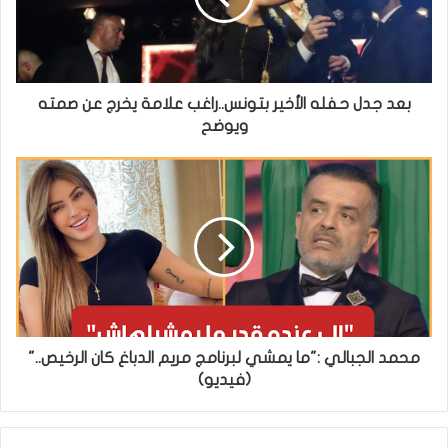
بعد جدل حفله الأخير بتونس..راغب علامة يخرج عن صمته
ويوضح
محمد الجبالي :"ما يمشي لبرنامج مريم الدباغ كان الرخيص.."
(فيديو)