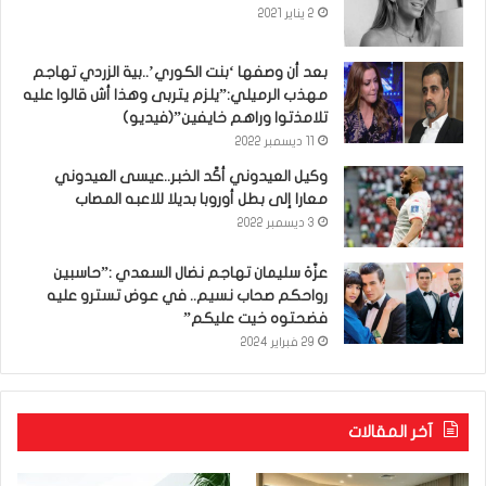
2 يناير 2021
بعد أن وصفها ‘بنت الكوري’..بية الزردي تهاجم
مهذب الرميلي:”يلزم يتربى وهذا أش قالوا عليه
تلامذتوا وراهم خايفين”(فيديو)
11 ديسمبر 2022
وكيل العيدوني أكّد الخبر..عيسى العيدوني
معارا إلى بطل أوروبا بديلا للاعبه المصاب
3 ديسمبر 2022
عزّة سليمان تهاجم نضال السعدي :”حاسبين
رواحكم صحاب نسيم.. في عوض تسترو عليه
فضحتوه خيت عليكم”
29 فبراير 2024
آخر المقالات