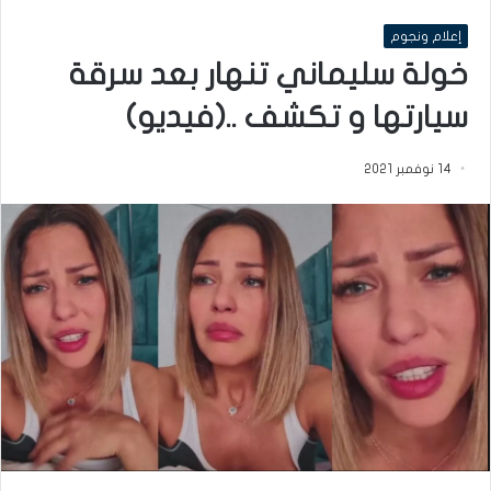
إعلام ونجوم
خولة سليماني تنهار بعد سرقة
سيارتها و تكشف ..(فيديو)
14 نوفمبر 2021