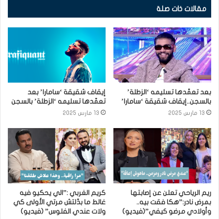
مقالات ذات صلة
بعد تعمّدها تسليمه ‘الزطلة’
إيقاف شقيقة ‘سامارا’ بعد
بالسجن..إيقاف شقيقة ‘سامارا’
تعمّدها تسليمه ‘الزطلة’ بالسجن
13 مارس 2025
13 مارس 2025
ريم الرياحي تعلن عن إصابتها
كريم الغربي :”الي يحكيو فيه
بمرض نادر:”هكا فقت بيه..
غالط ما بدّلتش مرتي الأولى كي
وأولادي مرضو كيفي”(فيديو)
ولات عندي الفلوس” (فيديو)