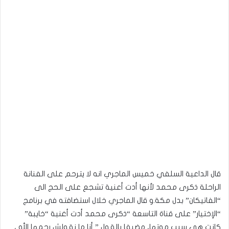
قال الداعية السلفي خميس الماجري انه لا يترحم على الفنانة
الراحلة ذكرى محمد لأنها أدت أعنية تشجع على الحج الى
“الفاتيكان” بدل مكة.و قال الماجري خلال استضافته في برنامج
“الإختيار” على قناة التاسعة “ذكرى محمد أدت أغنية “خايبة”
كانت هي سبب موتها، مضيفا بالقول ” أنا ما نقولش رحمها الله ،