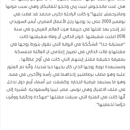
هي غنت ماتحجوش لبيت ربي وحجو للفاتيكان وهي سبب موتها
ومانترحمش عليها”.و كانت الراحلة ذكرى محمد قد قضت في
نوفمبر 2003 على يد زوجها رجل الأعمال المصري أيمن السويدي
ثم إنتحر بعد قتلها في جريمة هزت العالم العربي.و في سنة
2016 اعلنت شقيقتها كوثر الدالي أن وفاة شقيقتها كانت
“مسترابة جدا” مُشكّكة في الرواية التي تقول بتورط زوجها في
مقتلها.و قالت الدالي في تصريح إعلامي ان العائلة متمسكة
بمعرفة حقيقة مقتل إبنتهم التي كانت في أوج عطائها ،
ومستبعدة تورط زوجها الذي كان يحبها حبا شديدا، وأنّه تم العثور
عليه وهو مصاب برصاصتين إحداهما في رأسه والأخرى في فمه،
وهو ما يستبعد فرضية انتحاره. وكشفت عن أسماء أربع دول تدخل
في ملف الاغتيال وهي تونس، مصر، ليبيا والسعودية، مُشيرة إلى
أنّها كانت في الفترة التي سبقت مقتلها “مهدّدة وخائفة ووفّرت
حرّاسا لحمايتها”.