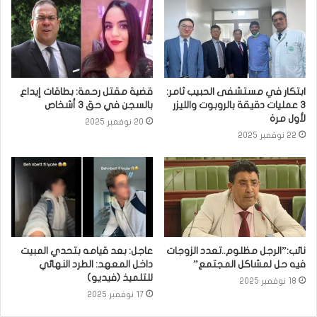
ابتكار في مستشفى الحبيب ثامر:
قضية مقتل رحمة: بطاقات إيداع
3 عمليات دقيقة بالروبوت والليزر
بالسجن في حق 3 أشخاص
لأول مرة
20 نوفمبر 2025
22 نوفمبر 2025
نائب:”الرجل مظلوم..تعدد الزوجات
عاجل: بعد قيامه بتحدي المبيت
فيه حل لمشاكل المجتمع”
داخل المعهد: الطرد النهائي
للتلميذ (فيديو)
18 نوفمبر 2025
17 نوفمبر 2025