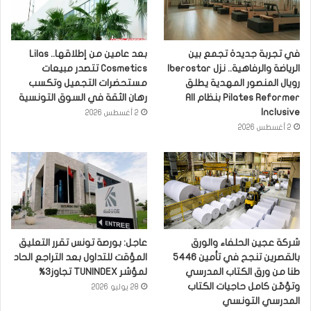
في تجربة جديدة تجمع بين
بعد عامين من إطلاقها.. Lilas
الرياضة والرفاهية.. نزل Iberostar
Cosmetics تتصدر مبيعات
رويال المنصور المهدية يطلق
مستحضرات التجميل وتكسب
Pilates Reformer بنظام All
رهان الثقة في السوق التونسية
Inclusive
2 أغسطس 2026
2 أغسطس 2026
شركة عجين الحلفاء والورق
عاجل: بورصة تونس تقرر التعليق
بالقصرين تنجح في تأمين 5446
المؤقت للتداول بعد التراجع الحاد
طنا من ورق الكتاب المدرسي
لمؤشر TUNINDEX تجاوز3%
وتؤمّن كامل حاجيات الكتاب
28 يوليو 2026
المدرسي التونسي