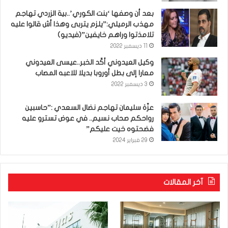
بعد أن وصفها ‘بنت الكوري’..بية الزردي تهاجم
مهذب الرميلي:”يلزم يتربى وهذا أش قالوا عليه
تلامذتوا وراهم خايفين”(فيديو)
11 ديسمبر 2022
وكيل العيدوني أكّد الخبر..عيسى العيدوني
معارا إلى بطل أوروبا بديلا للاعبه المصاب
3 ديسمبر 2022
عزّة سليمان تهاجم نضال السعدي :”حاسبين
رواحكم صحاب نسيم.. في عوض تسترو عليه
فضحتوه خيت عليكم”
29 فبراير 2024
آخر المقالات