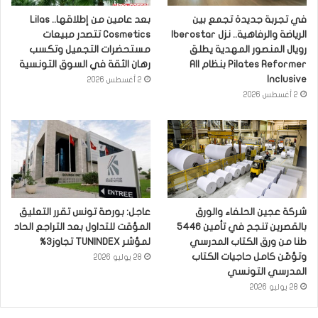
في تجربة جديدة تجمع بين
بعد عامين من إطلاقها.. Lilas
الرياضة والرفاهية.. نزل Iberostar
Cosmetics تتصدر مبيعات
رويال المنصور المهدية يطلق
مستحضرات التجميل وتكسب
Pilates Reformer بنظام All
رهان الثقة في السوق التونسية
Inclusive
2 أغسطس 2026
2 أغسطس 2026
شركة عجين الحلفاء والورق
عاجل: بورصة تونس تقرر التعليق
بالقصرين تنجح في تأمين 5446
المؤقت للتداول بعد التراجع الحاد
طنا من ورق الكتاب المدرسي
لمؤشر TUNINDEX تجاوز3%
وتؤمّن كامل حاجيات الكتاب
28 يوليو 2026
المدرسي التونسي
28 يوليو 2026