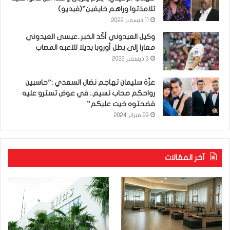
تلامذتوا وراهم خايفين”(فيديو)
11 ديسمبر 2022
وكيل العيدوني أكّد الخبر..عيسى العيدوني
معارا إلى بطل أوروبا بديلا للاعبه المصاب
3 ديسمبر 2022
عزّة سليمان تهاجم نضال السعدي :”حاسبين
رواحكم صحاب نسيم.. في عوض تسترو عليه
فضحتوه خيت عليكم”
29 فبراير 2024
آخر المقالات