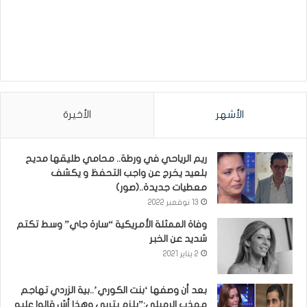
الأشهر
الأخيرة
ريم الرياحي في ورطة.. محامي طليقها مديح
بلعيد يخرج عن واجب التحفظ و يكشف
معطيات جديدة..(صور)
13 نوفمبر 2022
وفاة الممثلة الأمريكية “سارة جاي” وسط تكتم
شديد عن الخبر
2 يناير 2021
بعد أن وصفها ‘بنت الكوري’..بية الزردي تهاجم
مهذب الرميلي:”يلزم يتربى وهذا أش قالوا عليه