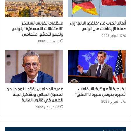
ألمانيا تعرب عن ‘قلقها البالغ’ إزاء
منظمات بفرنسا تستنكر
حملة الإيقافات في تونس
‘الاعتقالات التعسفيّة’ بتونس
وتدعو لتجمّع احتجاجي
17 فبراير 2023
16 فبراير 2023
الخارجية الأمريكية: الايقافات
عميد المحامين يؤكد التوجه نحو
الأخيرة بتونس مثيرة لـ”القلق”
العصيان الجبائي وتشكيل لجنة
للطعن في قانون المالية
15 فبراير 2023
25 ديسمبر 2022