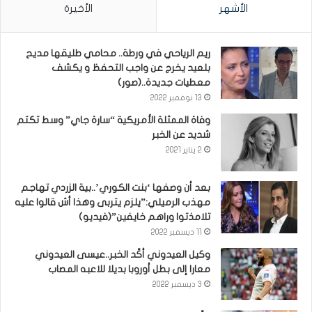
الأشهر
الأخيرة
ريم الرياحي في ورطة.. محامي طليقها مديح
بلعيد يخرج عن واجب التحفظ و يكشف
معطيات جديدة..(صور)
13 نوفمبر 2022
وفاة الممثلة الأمريكية “سارة جاي” وسط تكتم
شديد عن الخبر
2 يناير 2021
بعد أن وصفها ‘بنت الكوري’..بية الزردي تهاجم
مهذب الرميلي:”يلزم يتربى وهذا أش قالوا عليه
تلامذتوا وراهم خايفين”(فيديو)
11 ديسمبر 2022
وكيل العيدوني أكّد الخبر..عيسى العيدوني
معارا إلى بطل أوروبا بديلا للاعبه المصاب
3 ديسمبر 2022