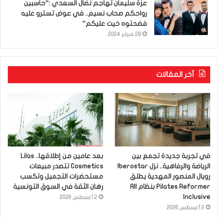
عزّة سليمان تهاجم نضال السعدي :”حاسبين
رواحكم صحاب نسيم.. في عوض تسترو عليه
فضحتوه خيت عليكم”
29 فبراير 2024
آخر المقالات
في تجربة جديدة تجمع بين
بعد عامين من إطلاقها.. Lilas
الرياضة والرفاهية.. نزل Iberostar
Cosmetics تتصدر مبيعات
رويال المنصور المهدية يطلق
مستحضرات التجميل وتكسب
Pilates Reformer بنظام All
رهان الثقة في السوق التونسية
Inclusive
2 أغسطس 2026
2 أغسطس 2026