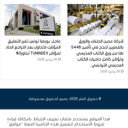
شركة عجين الحلفاء والورق
عاجل: بورصة تونس تقرر التعليق
بالقصرين تنجح في تأمين 5446
المؤقت للتداول بعد التراجع الحاد
طنا من ورق الكتاب المدرسي
لمؤشر TUNINDEX تجاوز3%
وتؤمّن كامل حاجيات الكتاب
28 يوليو 2026
المدرسي التونسي
28 يوليو 2026
© حقوق النشر 2026، جميع الحقوق محفوظة
فيسبوك
يوتيوب
انستقرام
هذا الموقع يستخدم ملفات تعريف الارتباط .بامكانك قراءة
شروط الاستخدام
لتفعيل هذه الخاصية اضغط "موافق"