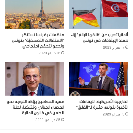
ألمانيا تعرب عن ‘قلقها البالغ’ إزاء
منظمات بفرنسا تستنكر
حملة الإيقافات في تونس
‘الاعتقالات التعسفيّة’ بتونس
وتدعو لتجمّع احتجاجي
17 فبراير 2023
16 فبراير 2023
الخارجية الأمريكية: الايقافات
عميد المحامين يؤكد التوجه نحو
الأخيرة بتونس مثيرة لـ”القلق”
العصيان الجبائي وتشكيل لجنة
للطعن في قانون المالية
15 فبراير 2023
25 ديسمبر 2022