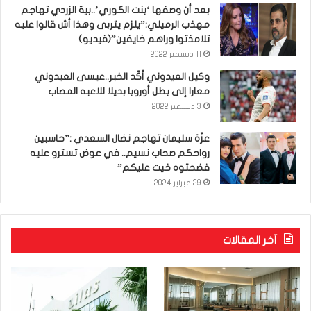
بعد أن وصفها ‘بنت الكوري’..بية الزردي تهاجم
مهذب الرميلي:”يلزم يتربى وهذا أش قالوا عليه
تلامذتوا وراهم خايفين”(فيديو)
11 ديسمبر 2022
وكيل العيدوني أكّد الخبر..عيسى العيدوني
معارا إلى بطل أوروبا بديلا للاعبه المصاب
3 ديسمبر 2022
عزّة سليمان تهاجم نضال السعدي :”حاسبين
رواحكم صحاب نسيم.. في عوض تسترو عليه
فضحتوه خيت عليكم”
29 فبراير 2024
آخر المقالات