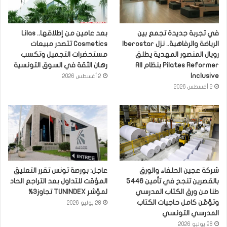
في تجربة جديدة تجمع بين
بعد عامين من إطلاقها.. Lilas
الرياضة والرفاهية.. نزل Iberostar
Cosmetics تتصدر مبيعات
رويال المنصور المهدية يطلق
مستحضرات التجميل وتكسب
Pilates Reformer بنظام All
رهان الثقة في السوق التونسية
Inclusive
2 أغسطس 2026
2 أغسطس 2026
شركة عجين الحلفاء والورق
عاجل: بورصة تونس تقرر التعليق
بالقصرين تنجح في تأمين 5446
المؤقت للتداول بعد التراجع الحاد
طنا من ورق الكتاب المدرسي
لمؤشر TUNINDEX تجاوز3%
وتؤمّن كامل حاجيات الكتاب
28 يوليو 2026
المدرسي التونسي
28 يوليو 2026