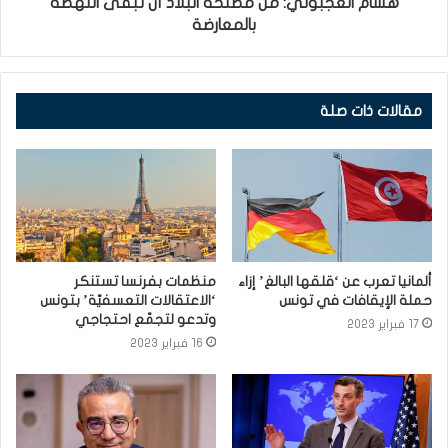
هشام العجبوني: من مصلحة البلاد أن تبقى النهضة
بالمعارضة
مقالات ذات صلة
ألمانيا تعرب عن ‘قلقها البالغ’ إزاء
منظمات بفرنسا تستنكر
حملة الإيقافات في تونس
‘الاعتقالات التعسفيّة’ بتونس
وتدعو لتجمّع احتجاجي
17 فبراير 2023
16 فبراير 2023