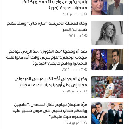
بلعيد يخرج عن واجب التحفظ و يكشف
معطيات جديدة..(صور)
13 نوفمبر 2022
وفاة الممثلة الأمريكية “سارة جاي” وسط تكتم
شديد عن الخبر
2 يناير 2021
بعد أن وصفها ‘بنت الكوري’..بية الزردي تهاجم
مهذب الرميلي:”يلزم يتربى وهذا أش قالوا عليه
تلامذتوا وراهم خايفين”(فيديو)
11 ديسمبر 2022
وكيل العيدوني أكّد الخبر..عيسى العيدوني
معارا إلى بطل أوروبا بديلا للاعبه المصاب
3 ديسمبر 2022
عزّة سليمان تهاجم نضال السعدي :”حاسبين
رواحكم صحاب نسيم.. في عوض تسترو عليه
فضحتوه خيت عليكم”
29 فبراير 2024