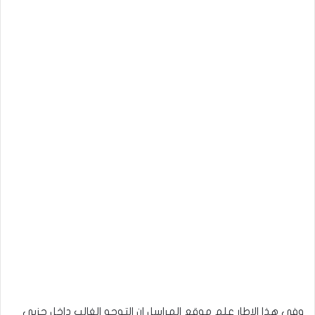
وفي هذا الاطار علم موقع المراسل ان التوجه الغالب داخل حزبي