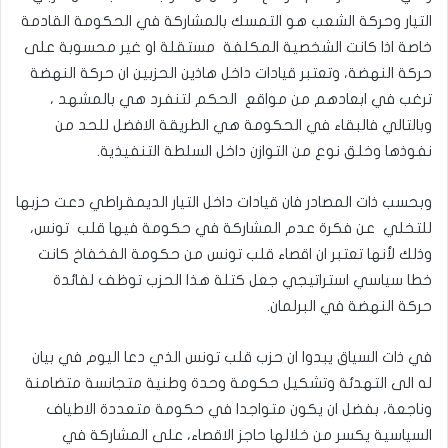
التيار وحركة الشعب هو التمسك بالمشاركة في الحكومة القادمة
خاصة اذا كانت الشخصية المكلفة مستقلة او غير محسوبة على
حركة النهضة، وتعتبر قيادات داخل هاذين الحزبين ان حركة النهضة
ترغب في ابعادهم من مواقع الحكم لتنفرد هي بالمشهد ،
وبالتالي فالبقاء في الحكومة هي الطريقة الافضل للحد من
نفوذها وخلق نوع من التوازن داخل السلطة التنفيذية.
وبحسب ذات المصادر فان قيادات داخل التيار الديمقراطي دعت حزبها
للتخلي عن فكرة عدم المشاركة في حكومة فيها قلب تونس،
وذلك لأنها تعتبر ان اقصاء قلب تونس من حكومة الفخفاخ كانت
خطا سياسي استراتيجي جعل كتلة هذا الحزب توظف لفائدة
حركة النهضة في البرلمان.
في ذات السياق يبدوا ان حزب قلب تونس الذي دعا اليوم في بيان
له الى التهدئة وتشكيل حكومة وحدة وطنية متجانسة متضامنة
وناجعة، بفضل ان يكون متواجدا في حكومة متعددة الاطياف
السياسية يكسر من خلالها حاجز الاقصاء، على المشاركة في