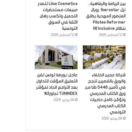
بين الرياضة والرفاهية..
Lilas Cosmetics تتصدر
نزل Iberostar رويال
مبيعات مستحضرات
المنصور المهدية يطلق
التجميل وتكسب رهان
Pilates Reformer
الثقة في السوق
بنظام All Inclusive
التونسية
2 أغسطس 2026
2 أغسطس 2026
شركة عجين الحلفاء
عاجل: بورصة تونس تقرر
والورق بالقصرين تنجح
التعليق المؤقت للتداول
في تأمين 5446 طنا من
بعد التراجع الحاد لمؤشر
ورق الكتاب المدرسي
TUNINDEX تجاوز3%
وتؤمّن كامل حاجيات
28 يوليو 2026
الكتاب المدرسي
التونسي
28 يوليو 2026