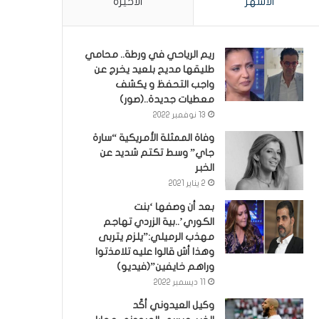
الأشهر
الأخيرة
ريم الرياحي في ورطة.. محامي
طليقها مديح بلعيد يخرج عن
واجب التحفظ و يكشف
معطيات جديدة..(صور)
13 نوفمبر 2022
وفاة الممثلة الأمريكية “سارة
جاي” وسط تكتم شديد عن
الخبر
2 يناير 2021
بعد أن وصفها ‘بنت
الكوري’..بية الزردي تهاجم
مهذب الرميلي:”يلزم يتربى
وهذا أش قالوا عليه تلامذتوا
وراهم خايفين”(فيديو)
11 ديسمبر 2022
وكيل العيدوني أكّد