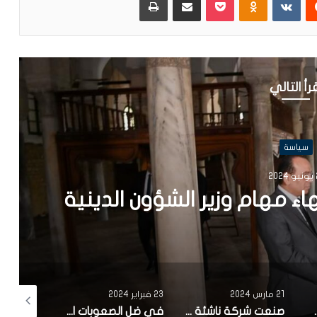
رأ التالي
سياسة
 2024
ركات الاهلية: قريبا الترفيع
 الأهلية إلى مليون دينار
23 فبراير 2024
7 فبراير 2024
17 يناير 2024
صنعت شركة ناشئة تونسية.. بلدية سوسة تنطلق في تجربة ‘zigofiltre’
في ضل الصعوبات الاقتصادية : تاخر كبير في الاعلان عن تركيبة الهيئة الوطنية للصلح الجزائي وانطلاق اشغالها
وضع محمد فريخة الصحي صعب ونقله الي المستشفى