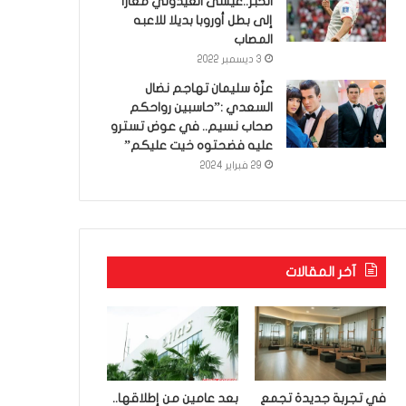
الخبر..عيسى العيدوني معارا
إلى بطل أوروبا بديلا للاعبه
المصاب
3 ديسمبر 2022
عزّة سليمان تهاجم نضال
السعدي :”حاسبين رواحكم
صحاب نسيم.. في عوض تسترو
عليه فضحتوه خيت عليكم”
29 فبراير 2024
آخر المقالات
في تجربة جديدة تجمع
بعد عامين من إطلاقها..