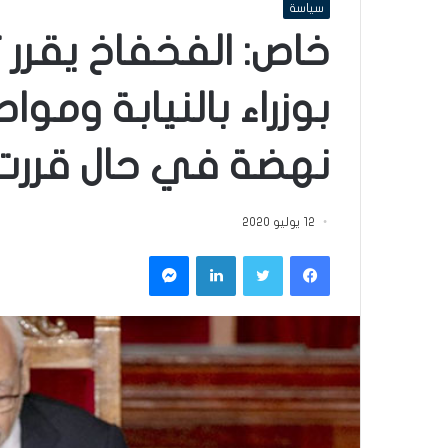
سياسة
خاص: الفخفاخ يقرر 
بوزراء بالنيابة ومو
نهضة في حال قررت ا
12 يوليو 2020
فيسبوك
تويتر
لينكدإن
ماسنجر