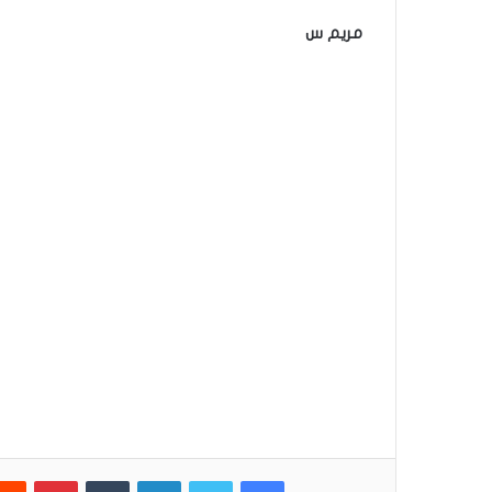
مريم س
فيسبوك
تويتر
لينكدإن
بينتير