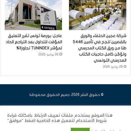
شركة عجين الحلفاء والورق
عاجل: بورصة تونس تقرر التعليق
بالقصرين تنجح في تأمين 5446
المؤقت للتداول بعد التراجع الحاد
طنا من ورق الكتاب المدرسي
لمؤشر TUNINDEX تجاوز3%
وتؤمّن كامل حاجيات الكتاب
28 يوليو 2026
المدرسي التونسي
28 يوليو 2026
© حقوق النشر 2026، جميع الحقوق محفوظة
فيسبوك
يوتيوب
انستقرام
هذا الموقع يستخدم ملفات تعريف الارتباط .بامكانك قراءة
شروط الاستخدام
لتفعيل هذه الخاصية اضغط "موافق"