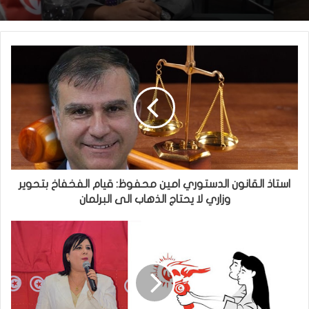
استاذ القانون الدستوري امين محفوظ: قيام الفخفاخ بتحوير
وزاري لا يحتاج الذهاب الى البرلمان