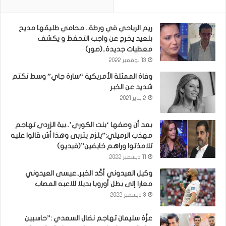
ريم الرياحي في ورطة.. محامي طليقها مديح
بلعيد يخرج عن واجب التحفظ و يكشف
معطيات جديدة..(صور)
13 نوفمبر 2022
وفاة الممثلة الأمريكية “سارة جاي” وسط تكتم
شديد عن الخبر
2 يناير 2021
بعد أن وصفها ‘بنت الكوري’..بية الزردي تهاجم
مهذب الرميلي:”يلزم يتربى وهذا أش قالوا عليه
تلامذتوا وراهم خايفين”(فيديو)
11 ديسمبر 2022
وكيل العيدوني أكّد الخبر..عيسى العيدوني
معارا إلى بطل أوروبا بديلا للاعبه المصاب
3 ديسمبر 2022
عزّة سليمان تهاجم نضال السعدي :”حاسبين