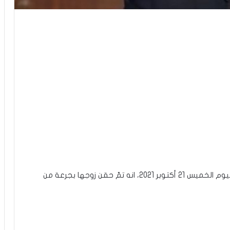
أعلنت المحامية وزوجة النائب سيف الدين مخلوف، اليوم الخميس 21 أكتوبر 2021، انه تمّ حقن زوجها بجرعة من