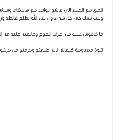
الحق مع الظلم الي عاشو الواحد مع هالنظام وسياسة
وليت نشك في كل شيء وان شاء الله نطلع غالطة ورب
ما خافوش عليه من إضراب الجوع وخايفين عليه من ال
لتوة مصدومة كيفاش ناس ظلمتو وحرمتو من حريتو بكل