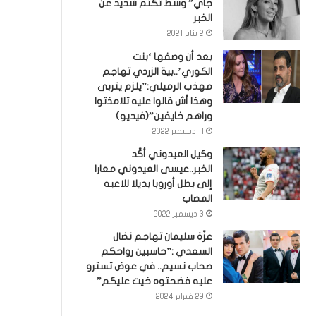
جاي” وسط تكتم شديد عن
الخبر
2 يناير 2021
بعد أن وصفها ‘بنت
الكوري’..بية الزردي تهاجم
مهذب الرميلي:”يلزم يتربى
وهذا أش قالوا عليه تلامذتوا
وراهم خايفين”(فيديو)
11 ديسمبر 2022
وكيل العيدوني أكّد
الخبر..عيسى العيدوني معارا
إلى بطل أوروبا بديلا للاعبه
المصاب
3 ديسمبر 2022
عزّة سليمان تهاجم نضال
السعدي :”حاسبين رواحكم
صحاب نسيم.. في عوض تسترو
عليه فضحتوه خيت عليكم”
29 فبراير 2024