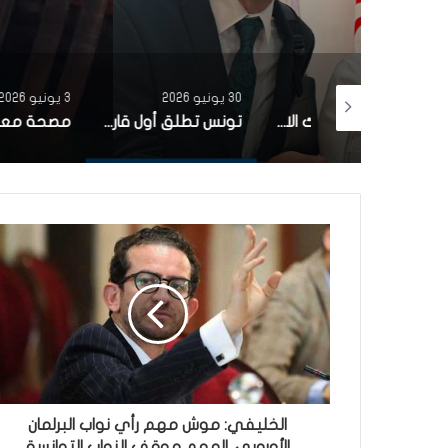
30 يونيو 2026
3 يونيو 2026
بتمويل من البنك الاوروبي للاستثمار شركة ‘نقل تونس’ توقّع عقد اقتناء 18 عربة قطار جديدة من الصين لفائدة خط TGM
تونس تطلق أول قارب صيد كهربائي يعمل بالطاقة الشمسية في المتوسط
الخليفي: موش مهم رأي نواب البرلمان
الأوروبي..المهم موقف النواب التوانسة