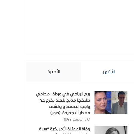
الأشهر
الأخيرة
ريم الرياحي في ورطة.. محامي
طليقها مديح بلعيد يخرج عن
واجب التحفظ و يكشف
معطيات جديدة..(صور)
13 نوفمبر 2022
وفاة الممثلة الأمريكية “سارة