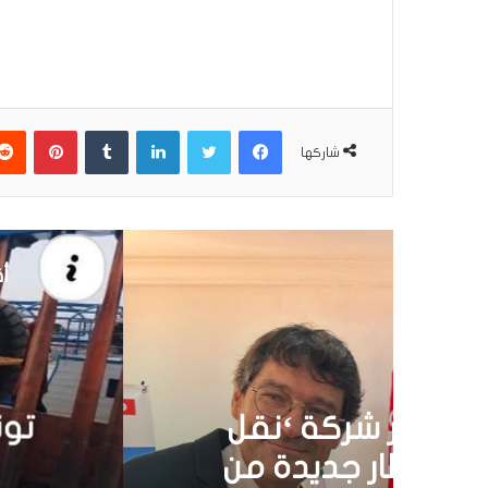
فيسبوك
تويتر
لينكدإن
بينتير
شاركها
أق
30 يونيو 6
تونس تطلق أول قارب ص
الشمسية 