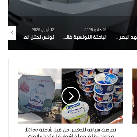
19 مايو 2026
12 أبريل 2026
10 أبريل 2026
مصحة معهد البصر والشبكية بالبحيرة 1 تقوم باجراء اكثر من 50 عملية جراحية لازالة الماء الابيض مجانا لفائدة عدد من اهالي قفصة
الباحثة التونسية فاتن المولدي تنجح في الحصول على براءة اختراع في الولايات المتحدة الأمريكية، وذلك بعد ابتكارها محركاً هجيناً ثورياً
تونس تحتل المرتبة الاولى افريقيا من حيث عدد النساء المطورات للبرمجيات
تعرضت سيارته للدهس من قبل شاحنة Délice:
مواطن يطلق حملة اشهارية لفائدة علامات