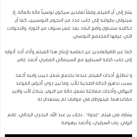
يشار إلى أن الفيلم وفقاً لعابدين سيكون تونسياً مائة بالمائة، إذ
سيتولى بطولته إلى جانب عدد من النجوم التونسيين، كما أن
حكايته ستتناول واقع البلاد بعد عشر سنوات من الثورة، والتحولات
التي عرفها المجتمع التونسي.
كما عبر ظافرالعابدين عن حماسه لإنتاج هذا الفيلم وأداء أحد أدواره
إلى جانب كتابة السيناريو مع السينمائي المصري أحمد عامر.
و تنطلق أحداث الفيلم عندما يجتمع شمل حبيب وابنه أحمد
بسبب تدهور الحالة الصحية للأب. وما بين دوي أجراس الموعد
النهائي وأحداث مفاجئة تشعل حالة من التوتر، يتبادل الأب والابن
مقاعدهما، فيتورطان في موقف لم يستعدان له.
يشارك في فيلم ‘غدوة’ ، نجلاء بن عبد الله، البحري الرحالي، غانم
الزرلي، رباب السرايري، وأحمد برهومة.