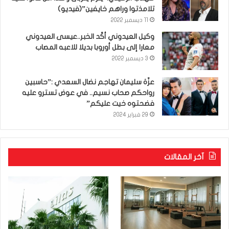
تلامذتوا وراهم خايفين”(فيديو)
11 ديسمبر 2022
وكيل العيدوني أكّد الخبر..عيسى العيدوني
معارا إلى بطل أوروبا بديلا للاعبه المصاب
3 ديسمبر 2022
عزّة سليمان تهاجم نضال السعدي :”حاسبين
رواحكم صحاب نسيم.. في عوض تسترو عليه
فضحتوه خيت عليكم”
29 فبراير 2024
آخر المقالات