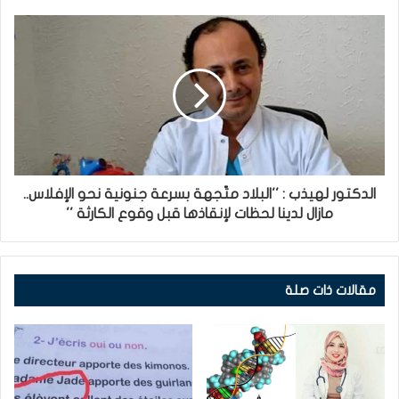
الدكتور لهيذب : ''البلاد متّجهة بسرعة جنونية نحو الإفلاس..
مازال لدينا لحظات لإنقاذها قبل وقوع الكارثة ''
مقالات ذات صلة