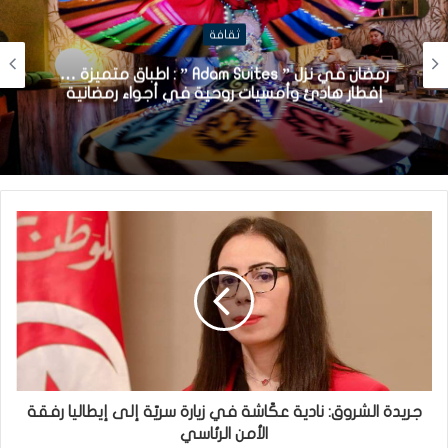
ثقافة
رمضان في نزل ” Adam Suites ” : اطباق متميزة …
إفطار هادئ وأمسيات روحية في أجواء رمضانية
جريدة الشروق: نادية عكّاشة في زيارة سريّة إلى إيطاليا رفقة
الأمن الرئاسي