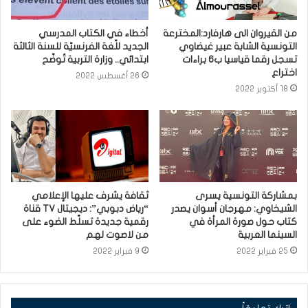
من القيروان الى هارفارد:المخترعة
أخطاء في الكتاب المدرسي
التونسية الشابة عبير غيضاوي
الجديد للّغة الفرنسيّة للسنة الثالثة
تسجل رقما قياسيا ب6 براءات
ابتدائي.. وزارة التربية تُوضّح
اختراع
26 أغسطس 2022
18 أكتوبر 2022
بمشاركة التونسية يسرى
ثقافة يشرف عليها الإعلامي
الشيخاوي: مهرجان أسوان يصدر
“رياض دبوبي”: ديجيتال TV قناة
كتاب حول صورة المرأة في
رقمية جديدة تسلّط الضوء على
السينما العربية
من لاصوت لهم
25 فبراير 2022
9 فبراير 2022