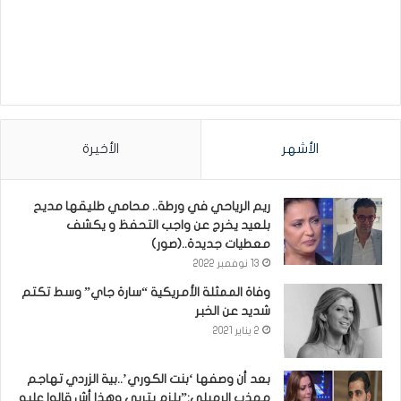
الأشهر
الأخيرة
ريم الرياحي في ورطة.. محامي طليقها مديح
بلعيد يخرج عن واجب التحفظ و يكشف
معطيات جديدة..(صور)
13 نوفمبر 2022
وفاة الممثلة الأمريكية “سارة جاي” وسط تكتم
شديد عن الخبر
2 يناير 2021
بعد أن وصفها ‘بنت الكوري’..بية الزردي تهاجم
مهذب الرميلي:”يلزم يتربى وهذا أش قالوا عليه