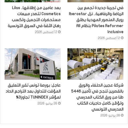
في تجربة جديدة تجمع بين
بعد عامين من إطلاقها.. Lilas
الرياضة والرفاهية.. نزل Iberostar
Cosmetics تتصدر مبيعات
رويال المنصور المهدية يطلق
مستحضرات التجميل وتكسب
Pilates Reformer بنظام All
رهان الثقة في السوق التونسية
Inclusive
2 أغسطس 2026
2 أغسطس 2026
شركة عجين الحلفاء والورق
عاجل: بورصة تونس تقرر التعليق
بالقصرين تنجح في تأمين 5446
المؤقت للتداول بعد التراجع الحاد
طنا من ورق الكتاب المدرسي
لمؤشر TUNINDEX تجاوز3%
وتؤمّن كامل حاجيات الكتاب
28 يوليو 2026
المدرسي التونسي
28 يوليو 2026