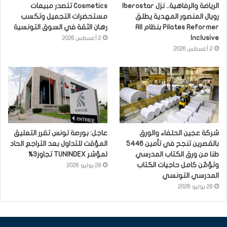
الرياضة والرفاهية.. نزل Iberostar
Cosmetics تتصدر مبيعات
رويال المنصور المهدية يطلق
مستحضرات التجميل وتكسب
Pilates Reformer بنظام All
رهان الثقة في السوق التونسية
Inclusive
2 أغسطس 2026
2 أغسطس 2026
شركة عجين الحلفاء والورق
عاجل: بورصة تونس تقرر التعليق
بالقصرين تنجح في تأمين 5446
المؤقت للتداول بعد التراجع الحاد
طنا من ورق الكتاب المدرسي
لمؤشر TUNINDEX تجاوز3%
وتؤمّن كامل حاجيات الكتاب
28 يوليو 2026
المدرسي التونسي
28 يوليو 2026