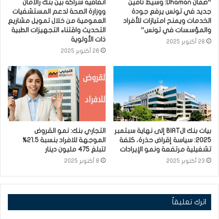
“ضمان Dhaman: وسيط تأمين
اتفاقية شراكة بين بنك رالامان
جديد في تونس يرفع جودة
ووزارة الصحة لدعم المستشفيات
الخدمات ويمنح امتيازات للأفراد
العمومية من خلال تمويل مشاريع
والمؤسسات في تونس”
التحديث واقتناء التجهيزات الطبية
ذات الأولوية
28 أكتوبر 2025
26 أكتوبر 2025
بيات بنك الBIAT إلى نهاية سبتمبر
التجاري بنك: نمو القروض
2025: سياسة إقراض حذرة، كلفة
الموجهة للافراد بنسبة 21.5%
تشغيلية مرتفعة ونمو الإيرادات
لتبلغ 475 مليون دينار
23 أكتوبر 2025
8 أكتوبر 2025
اترك تعليقاً