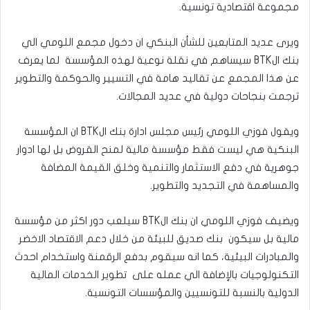
مجموعة اقتصادية تونسية.
ويرى عديد المتابعين للشأن البنكي ان دخول مجمع اللومي الي
بنك الBTK سيساهم في نقلة نوعية لهذه المؤسسة لما يعرف
عن هذا المجمع عن تقاليد هامة في التسيير والحوكمة والتطوير
ترجمت بنجاحات دولية في عديد المجالات.
ويقول فوزي اللومي رئيس مجلس ادارة بنك الBTK ان المؤسسة
البنكية هي ليست فقط مؤسسة مالية لمنح القروض بل لها ادوار
جوهرية في دفع الاستثمار والتنمية وخلق القيمة المضافة
والمساهمة في التجديد والتطوير.
ويضيف فوزي اللومي ان بنك الBTK سيلعب دور اكثر من مؤسسة
مالية بل سيكون بنك صديق للبيئة من خلال دعم الاقتصاد الاخضر
والمبادرات البيئية، كما انه سيقوم بدفع الرقمنة واستخدام احدث
التكنولوجيات بالإضافة الي عمله على تطوير الخدمات المالية
الدولية بالنسبة للتونسيين والمؤسسات التونسية.