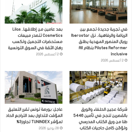
في تجربة جديدة تجمع بين
بعد عامين من إطلاقها.. Lilas
الرياضة والرفاهية.. نزل Iberostar
Cosmetics تتصدر مبيعات
رويال المنصور المهدية يطلق
مستحضرات التجميل وتكسب
Pilates Reformer بنظام All
رهان الثقة في السوق التونسية
Inclusive
2 أغسطس 2026
2 أغسطس 2026
شركة عجين الحلفاء والورق
عاجل: بورصة تونس تقرر التعليق
بالقصرين تنجح في تأمين 5446
المؤقت للتداول بعد التراجع الحاد
طنا من ورق الكتاب المدرسي
لمؤشر TUNINDEX تجاوز3%
وتؤمّن كامل حاجيات الكتاب
28 يوليو 2026