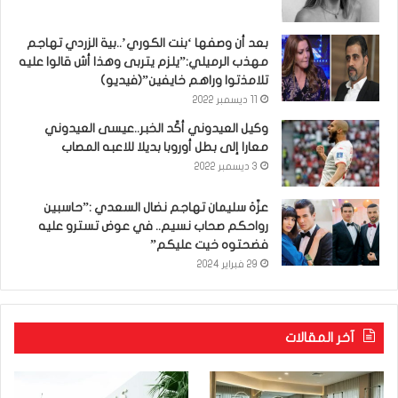
بعد أن وصفها ‘بنت الكوري’..بية الزردي تهاجم
مهذب الرميلي:”يلزم يتربى وهذا أش قالوا عليه
تلامذتوا وراهم خايفين”(فيديو)
11 ديسمبر 2022
وكيل العيدوني أكّد الخبر..عيسى العيدوني
معارا إلى بطل أوروبا بديلا للاعبه المصاب
3 ديسمبر 2022
عزّة سليمان تهاجم نضال السعدي :”حاسبين
رواحكم صحاب نسيم.. في عوض تسترو عليه
فضحتوه خيت عليكم”
29 فبراير 2024
آخر المقالات