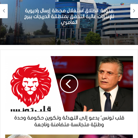
منوبة: انطلاق استغلال محطة إرسال راديوية
للإنترنات عالية التدفق بمنطقة الدريجات ببرج
العامري
قلب تونس' يدعو إلى التهدئة وتكوين حكومة وحدة
وطنيّة متجانسة متضامنة وناجعة