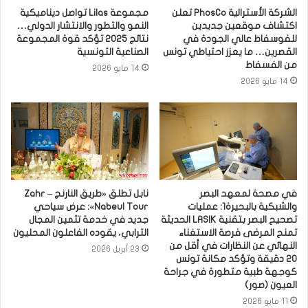
الشركة الأسترالية PhosCo تعلن
مجموعة Lilas تواصل ديناميكية
اكتشاف موقعين جديدين
النمو والتطور والانتشار الدولي…
للفوسفاط عالي الجودة في
نتائج 2025 تؤكد قوة المجموعة
القصرين… ما يعزز احتياطي تونس
الصناعية التونسية
من الفسفاط
14 مايو 2026
14 مايو 2026
في مصحة لمعهد البصر
نابل تطلق «طريق النارنج – Zahr
والشبكية بالبحيرة1: عمليات
Nabeul Tour»: عرض سياحي
تصحيح البصر بتقنية LASIK الحديثة
جديد في خدمة تثمين المجال
تمنح المرضى فرصة الاستغناء
الترابي، يقوده الفاعلون المحليون
النهائي عن النظارات في أقل من
23 أبريل 2026
20 دقيقة وتؤكد مكانة تونس
كوجهة طبية متطورة في جراحة
العيون (صور)
11 مايو 2026