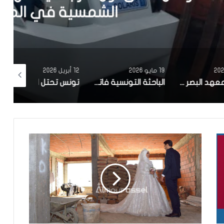
في المتوسط
19 مايو 2026
12 أبريل 2026
10 أبريل 2026
مصحة معهد البصر والشبكية بالبحيرة 1 تقوم باجراء اكثر من 50 عملية جراحية لازالة الماء الابيض مجانا لفائدة عدد من اهالي قفصة
الباحثة التونسية فاتن المولدي تنجح في الحصول على براءة اختراع في الولايات المتحدة الأمريكية، وذلك بعد ابتكارها محركاً هجيناً ثورياً
تونس تحتل المرتبة الاولى افريقيا من حيث عدد النساء المطورات للبرمجيات