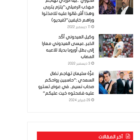
الكوري’..بية الزردي تهاجم
مهذب الرميلي:”يلزم يتربى
وهذا أش قالوا عليه تلامذتوا
وراهم خايفين”(فيديو)
11 ديسمبر 2022
وكيل العيدوني أكّد
الخبر..عيسى العيدوني معارا
إلى بطل أوروبا بديلا للاعبه
المصاب
3 ديسمبر 2022
عزّة سليمان تهاجم نضال
السعدي :”حاسبين رواحكم
صحاب نسيم.. في عوض تسترو
عليه فضحتوه خيت عليكم”
29 فبراير 2024
آخر المقالات