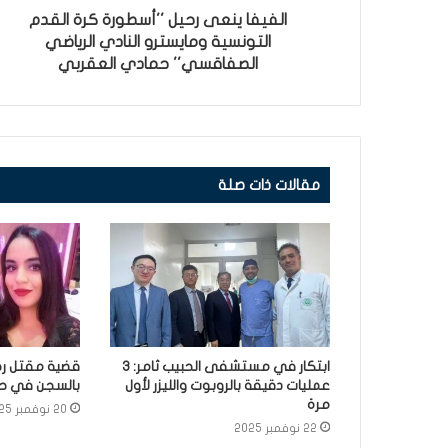
الفيفا ينعى رحيل ''أسطورة كرة القدم
التونسية ومايسترو النادي الرياضي
الصفاقسي'' حمادي العقربي
مقالات ذات صلة
ابتكار في مستشفى الحبيب ثامر: 3
قضية مقتل رح
عمليات دقيقة بالروبوت والليزر لأول
بالسجن في حق 3 أش
مرة
20 نوفمبر 2025
22 نوفمبر 2025