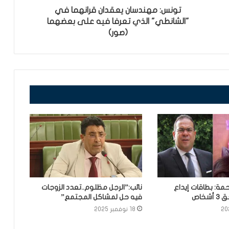
تونس: مهندسان يعقدان قرانهما في
"الشانطي" الذي تعرفا فيه على بعضهما
(صور)
مة: بطاقات إيداع
نائب:”الرجل مظلوم..تعدد الزوجات
خاص
فيه حل لمشاكل المجتمع”
18 نوفمبر 2025