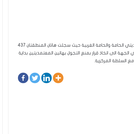
يذكر ان فيروس كورونا قد تفشى بشكل كبير بمعتمديتي الحامة والحامة الغربية حيث سجلت هاتان المنطقتان 437
لجهة الى اتخاذ قرار بمنع التجول بهاتين المعتمديتين بداية