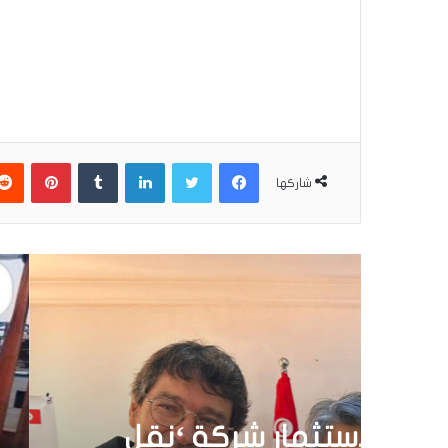
فيسبوك
تويتر
لينكدإن
بينتير
شاركها
أق
30 يونيو 6
تونس تطلق أول قارب ص