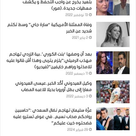
بلعيد يخرج عن واجب التحفظ و يكشف
معطيات جديدة..(صور)
13 نوفمبر 2022
وفاة الممثلة الأمريكية “سارة جاي” وسط تكتم
شديد عن الخبر
2 يناير 2021
بعد أن وصفها ‘بنت الكوري’..بية الزردي تهاجم
مهذب الرميلي:”يلزم يتربى وهذا أش قالوا عليه
تلامذتوا وراهم خايفين”(فيديو)
11 ديسمبر 2022
وكيل العيدوني أكّد الخبر..عيسى العيدوني
معارا إلى بطل أوروبا بديلا للاعبه المصاب
3 ديسمبر 2022
عزّة سليمان تهاجم نضال السعدي :”حاسبين
رواحكم صحاب نسيم.. في عوض تسترو عليه
فضحتوه خيت عليكم”
29 فبراير 2024