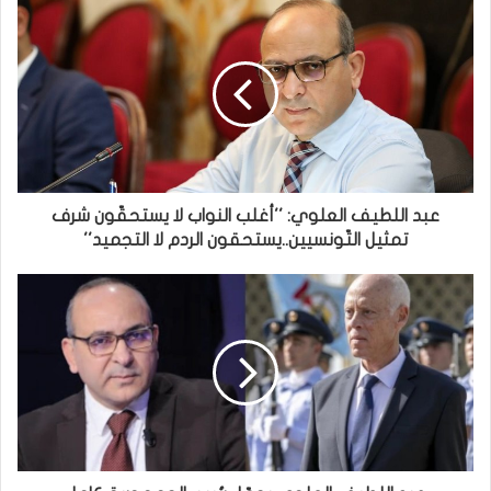
عبد اللطيف العلوي: ''أغلب النواب لا يستحقّون شرف
تمثيل التّونسيين..يستحقون الردم لا التجميد''