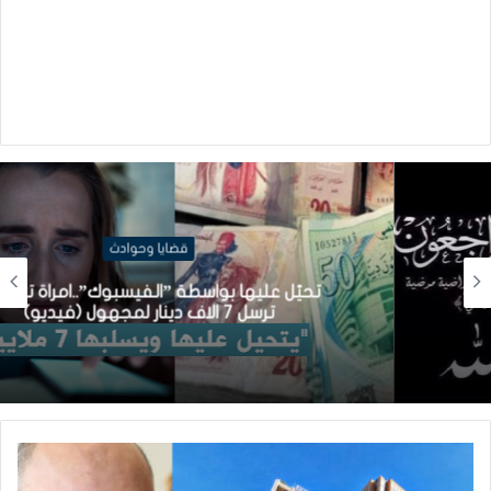
قضايا وحوادث
تحيّل عليها بواسطة ”الفيسبوك”..امراة تونسية
ترسل 7 الاف دينار لمجهول (فيديو)