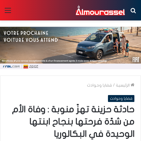
بحث
الق
عن
الرئيسية
/
قضايا وحوادث
قضايا وحوادث
حادثة حزينة تهزّ منوبة : وفاة الأم
من شدّة فرحتها بنجاح ابنتها
الوحيدة في البكالوريا