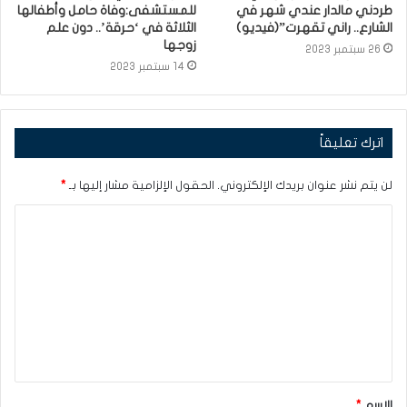
طردني مالدار عندي شهر في
للمستشفى:وفاة حامل وأطفالها
الشارع.. راني تقهرت”(فيديو)
الثلاثة في ‘حرقة’.. دون علم
زوجها
26 سبتمبر 2023
14 سبتمبر 2023
اترك تعليقاً
لن يتم نشر عنوان بريدك الإلكتروني.
الحقول الإلزامية مشار إليها بـ
*
ا
ل
ت
ع
ل
ي
ق
الاسم
*