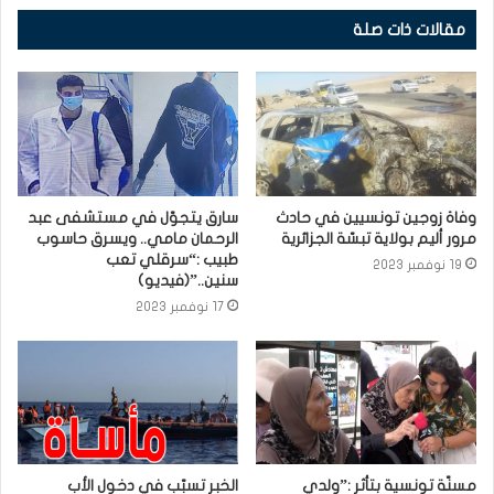
مقالات ذات صلة
وفاة زوجين تونسيين في حادث
سارق يتجوّل في مستشفى عبد
مرور أليم بولاية تبسّة الجزائرية
الرحمان مامي.. ويسرق حاسوب
طبيب :“سرقلي تعب
19 نوفمبر 2023
سنين..”(فيديو)
17 نوفمبر 2023
مسنّة تونسية بتأثر :”ولدي
الخبر تسبّب في دخول الأب