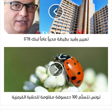
تعيين رشيد بطيطة مديراً عاماً لبنك STB
تونس تتسلّم 100 دعسوقة مقاومة للحشرة القرمزية