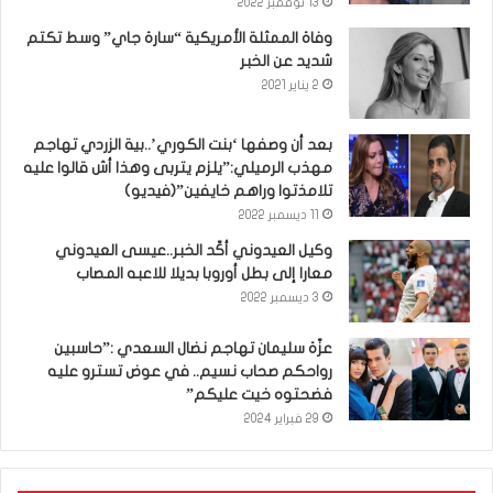
13 نوفمبر 2022
وفاة الممثلة الأمريكية “سارة جاي” وسط تكتم
شديد عن الخبر
2 يناير 2021
بعد أن وصفها ‘بنت الكوري’..بية الزردي تهاجم
مهذب الرميلي:”يلزم يتربى وهذا أش قالوا عليه
تلامذتوا وراهم خايفين”(فيديو)
11 ديسمبر 2022
وكيل العيدوني أكّد الخبر..عيسى العيدوني
معارا إلى بطل أوروبا بديلا للاعبه المصاب
3 ديسمبر 2022
عزّة سليمان تهاجم نضال السعدي :”حاسبين
رواحكم صحاب نسيم.. في عوض تسترو عليه
فضحتوه خيت عليكم”
29 فبراير 2024