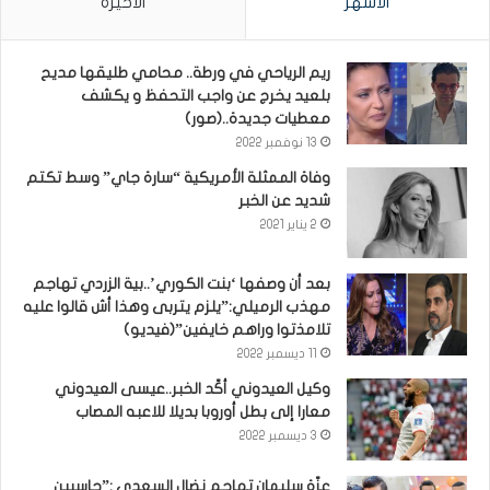
الأشهر
الأخيرة
ريم الرياحي في ورطة.. محامي طليقها مديح
بلعيد يخرج عن واجب التحفظ و يكشف
معطيات جديدة..(صور)
13 نوفمبر 2022
وفاة الممثلة الأمريكية “سارة جاي” وسط تكتم
شديد عن الخبر
2 يناير 2021
بعد أن وصفها ‘بنت الكوري’..بية الزردي تهاجم
مهذب الرميلي:”يلزم يتربى وهذا أش قالوا عليه
تلامذتوا وراهم خايفين”(فيديو)
11 ديسمبر 2022
وكيل العيدوني أكّد الخبر..عيسى العيدوني
معارا إلى بطل أوروبا بديلا للاعبه المصاب
3 ديسمبر 2022
عزّة سليمان تهاجم نضال السعدي :”حاسبين