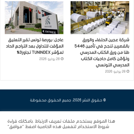
شركة عجين الحلفاء والورق
عاجل: بورصة تونس تقرر التعليق
بالقصرين تنجح في تأمين 5446
المؤقت للتداول بعد التراجع الحاد
طنا من ورق الكتاب المدرسي
لمؤشر TUNINDEX تجاوز3%
وتؤمّن كامل حاجيات الكتاب
28 يوليو 2026
المدرسي التونسي
28 يوليو 2026
© حقوق النشر 2026، جميع الحقوق محفوظة
فيسبوك
يوتيوب
انستقرام
هذا الموقع يستخدم ملفات تعريف الارتباط .بامكانك قراءة
شروط الاستخدام
لتفعيل هذه الخاصية اضغط "موافق"