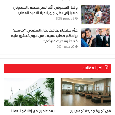
وكيل العيدوني أكّد الخبر..عيسى العيدوني
معارا إلى بطل أوروبا بديلا للاعبه المصاب
3 ديسمبر 2022
عزّة سليمان تهاجم نضال السعدي :”حاسبين
رواحكم صحاب نسيم.. في عوض تسترو عليه
فضحتوه خيت عليكم”
29 فبراير 2024
آخر المقالات
في تجربة جديدة تجمع بين
بعد عامين من إطلاقها.. Lilas