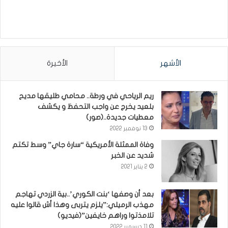
الأشهر
الأخيرة
ريم الرياحي في ورطة.. محامي طليقها مديح
بلعيد يخرج عن واجب التحفظ و يكشف
معطيات جديدة..(صور)
13 نوفمبر 2022
وفاة الممثلة الأمريكية “سارة جاي” وسط تكتم
شديد عن الخبر
2 يناير 2021
بعد أن وصفها ‘بنت الكوري’..بية الزردي تهاجم
مهذب الرميلي:”يلزم يتربى وهذا أش قالوا عليه
تلامذتوا وراهم خايفين”(فيديو)
11 ديسمبر 2022