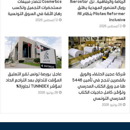
الرياضة والرفاهية.. نزل Iberostar
Cosmetics تتصدر مبيعات
رويال المنصور المهدية يطلق
مستحضرات التجميل وتكسب
Pilates Reformer بنظام All
رهان الثقة في السوق التونسية
Inclusive
2 أغسطس 2026
2 أغسطس 2026
شركة عجين الحلفاء والورق
عاجل: بورصة تونس تقرر التعليق
بالقصرين تنجح في تأمين 5446
المؤقت للتداول بعد التراجع الحاد
طنا من ورق الكتاب المدرسي
لمؤشر TUNINDEX تجاوز3%
وتؤمّن كامل حاجيات الكتاب
28 يوليو 2026
المدرسي التونسي
28 يوليو 2026