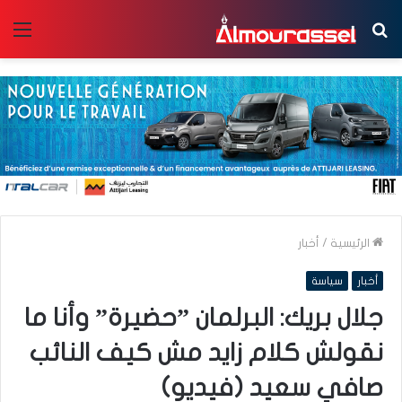
بحث
الق
عن
الرئيسية
/
أخبار
أخبار
سياسة
جلال بريك: البرلمان ”حضيرة” وأنا ما
نقولش كلام زايد مش كيف النائب
صافي سعيد (فيديو)