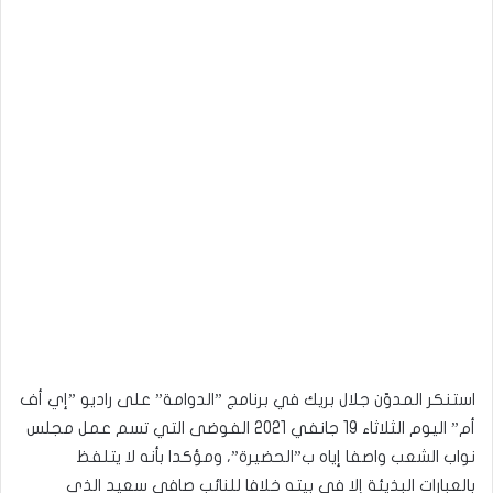
استنكر المدوّن جلال بريك في برنامج ”الدوامة” على راديو ”إي أف
أم” اليوم الثلاثاء 19 جانفي 2021 الفوضى التي تسم عمل مجلس
نواب الشعب واصفا إياه ب”الحضيرة”، ومؤكدا بأنه لا يتلفظ
بالعبارات البذيئة إلا في بيته خلافا للنائب صافي سعيد الذي