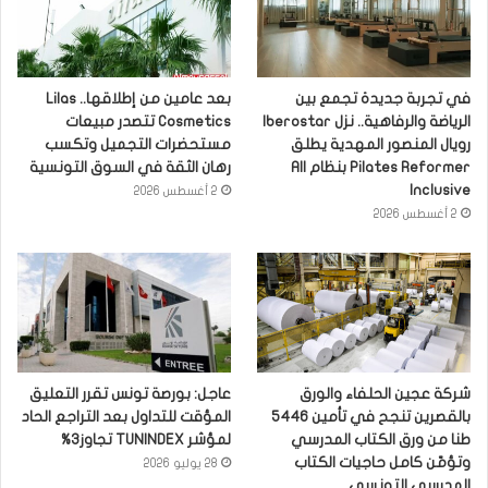
في تجربة جديدة تجمع بين
بعد عامين من إطلاقها.. Lilas
الرياضة والرفاهية.. نزل Iberostar
Cosmetics تتصدر مبيعات
رويال المنصور المهدية يطلق
مستحضرات التجميل وتكسب
Pilates Reformer بنظام All
رهان الثقة في السوق التونسية
Inclusive
2 أغسطس 2026
2 أغسطس 2026
شركة عجين الحلفاء والورق
عاجل: بورصة تونس تقرر التعليق
بالقصرين تنجح في تأمين 5446
المؤقت للتداول بعد التراجع الحاد
طنا من ورق الكتاب المدرسي
لمؤشر TUNINDEX تجاوز3%
وتؤمّن كامل حاجيات الكتاب
28 يوليو 2026
المدرسي التونسي