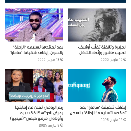
الجزيرة وثائقيّة تُقلّب أرشيف
بعد تعمّدها تسليمه ‘الزطلة’
الحبيب عاشور وإتّحاد الشغل
بالسجن..إيقاف شقيقة ‘سامارا’
16 مارس 2025
13 مارس 2025
إيقاف شقيقة ‘سامارا’ بعد
ريم الرياحي تعلن عن إصابتها
تعمّدها تسليمه ‘الزطلة’ بالسجن
بمرض نادر:”هكا فقت بيه..
وأولادي مرضو كيفي”(فيديو)
13 مارس 2025
9 مارس 2025