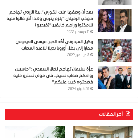
بعد أن وصفها ‘بنت الكوري’..بية الزردي تهاجم
مهذب الرميلي:”يلزم يتربى وهذا أش قالوا عليه
تلامذتوا وراهم خايفين”(فيديو)
11 ديسمبر 2022
وكيل العيدوني أكّد الخبر..عيسى العيدوني
معارا إلى بطل أوروبا بديلا للاعبه المصاب
3 ديسمبر 2022
عزّة سليمان تهاجم نضال السعدي :”حاسبين
رواحكم صحاب نسيم.. في عوض تسترو عليه
فضحتوه خيت عليكم”
29 فبراير 2024
آخر المقالات