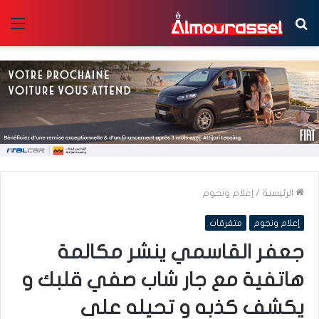
بحث
الق
عن
الرئيسية
/
إعلام ونجوم
إعلام ونجوم
متفرقات
جعفر القاسمي ينشر مكالمة
هاتفية مع جار شاب صفي قلبك و
يكشف كذبه و تحيله على