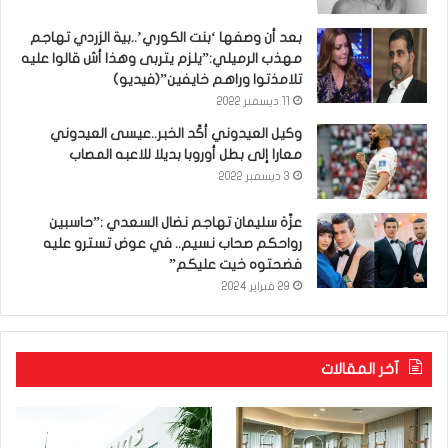
بعد أن وصفها ‘بنت الكوري’..بية الزردي تهاجم
مهذب الرميلي:”يلزم يتربى وهذا أش قالوا عليه
تلامذتوا وراهم خايفين”(فيديو)
11 ديسمبر 2022
وكيل العيدوني أكّد الخبر..عيسى العيدوني
معارا إلى بطل أوروبا بديلا للاعبه المصاب
3 ديسمبر 2022
عزّة سليمان تهاجم نضال السعدي :”حاسبين
رواحكم صحاب نسيم.. في عوض تسترو عليه
فضحتوه خيت عليكم”
29 فبراير 2024
آخر المقالات