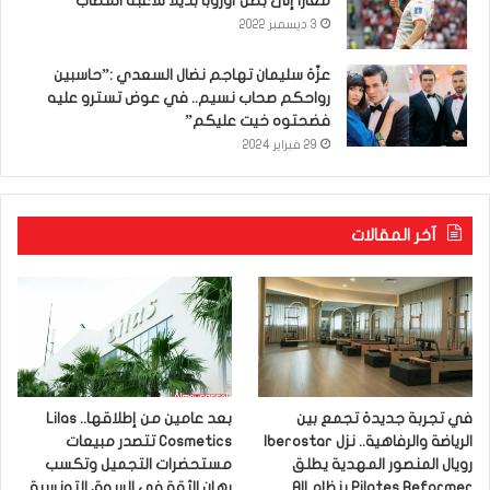
معارا إلى بطل أوروبا بديلا للاعبه المصاب
3 ديسمبر 2022
عزّة سليمان تهاجم نضال السعدي :”حاسبين
رواحكم صحاب نسيم.. في عوض تسترو عليه
فضحتوه خيت عليكم”
29 فبراير 2024
آخر المقالات
في تجربة جديدة تجمع بين
بعد عامين من إطلاقها.. Lilas
الرياضة والرفاهية.. نزل Iberostar
Cosmetics تتصدر مبيعات
رويال المنصور المهدية يطلق
مستحضرات التجميل وتكسب
Pilates Reformer بنظام All
رهان الثقة في السوق التونسية