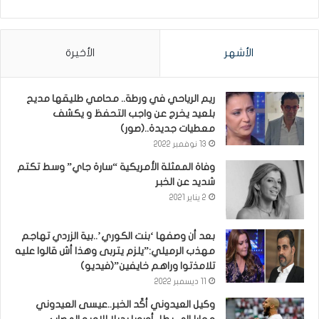
الأشهر
الأخيرة
ريم الرياحي في ورطة.. محامي طليقها مديح
بلعيد يخرج عن واجب التحفظ و يكشف
معطيات جديدة..(صور)
13 نوفمبر 2022
وفاة الممثلة الأمريكية “سارة جاي” وسط تكتم
شديد عن الخبر
2 يناير 2021
بعد أن وصفها ‘بنت الكوري’..بية الزردي تهاجم
مهذب الرميلي:”يلزم يتربى وهذا أش قالوا عليه
تلامذتوا وراهم خايفين”(فيديو)
11 ديسمبر 2022
وكيل العيدوني أكّد الخبر..عيسى العيدوني