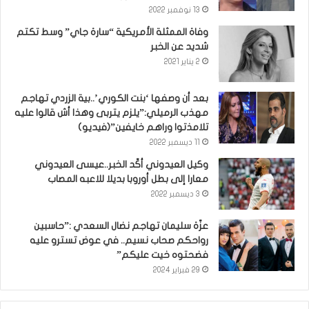
13 نوفمبر 2022
وفاة الممثلة الأمريكية “سارة جاي” وسط تكتم
شديد عن الخبر
2 يناير 2021
بعد أن وصفها ‘بنت الكوري’..بية الزردي تهاجم
مهذب الرميلي:”يلزم يتربى وهذا أش قالوا عليه
تلامذتوا وراهم خايفين”(فيديو)
11 ديسمبر 2022
وكيل العيدوني أكّد الخبر..عيسى العيدوني
معارا إلى بطل أوروبا بديلا للاعبه المصاب
3 ديسمبر 2022
عزّة سليمان تهاجم نضال السعدي :”حاسبين
رواحكم صحاب نسيم.. في عوض تسترو عليه
فضحتوه خيت عليكم”
29 فبراير 2024