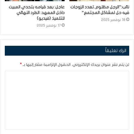
نائب:”الرجل مظلوم..تعدد الزوجات
عاجل: بعد قيامه بتحدي المبيت
فيه حل لمشاكل المجتمع”
داخل المعهد: الطرد النهائي
للتلميذ (فيديو)
18 نوفمبر 2025
17 نوفمبر 2025
اترك تعليقاً
لن يتم نشر عنوان بريدك الإلكتروني.
الحقول الإلزامية مشار إليها بـ
*
ا
ل
ت
ع
ل
ي
ق