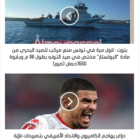
بنزرت : لاول مرة في تونس صنع مركب للصيد البحري من
مادة "البولستار" مختص في صيد التونه بطول 36 م وبقوة
1550حصان (صور)
دراغر يهاجم الكاميرون والاتحاد الأفريقي بتصريحات ناريّة