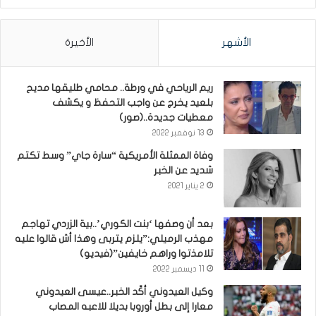
الأشهر
الأخيرة
ريم الرياحي في ورطة.. محامي طليقها مديح
بلعيد يخرج عن واجب التحفظ و يكشف
معطيات جديدة..(صور)
13 نوفمبر 2022
وفاة الممثلة الأمريكية “سارة جاي” وسط تكتم
شديد عن الخبر
2 يناير 2021
بعد أن وصفها ‘بنت الكوري’..بية الزردي تهاجم
مهذب الرميلي:”يلزم يتربى وهذا أش قالوا عليه
تلامذتوا وراهم خايفين”(فيديو)
11 ديسمبر 2022
وكيل العيدوني أكّد الخبر..عيسى العيدوني
معارا إلى بطل أوروبا بديلا للاعبه المصاب