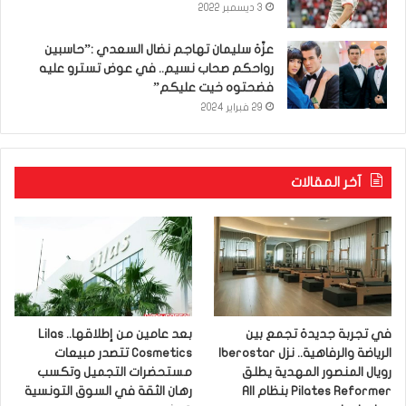
3 ديسمبر 2022
عزّة سليمان تهاجم نضال السعدي :”حاسبين
رواحكم صحاب نسيم.. في عوض تسترو عليه
فضحتوه خيت عليكم”
29 فبراير 2024
آخر المقالات
في تجربة جديدة تجمع بين
بعد عامين من إطلاقها.. Lilas
الرياضة والرفاهية.. نزل Iberostar
Cosmetics تتصدر مبيعات
رويال المنصور المهدية يطلق
مستحضرات التجميل وتكسب
Pilates Reformer بنظام All
رهان الثقة في السوق التونسية