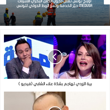
أورنج تونس تعلن دخول الكابل البحري الانترنات
MEDUSA حيّز الخدمة وتعزّز الربط الدولي لتونس
بية الزردي تهاجم بشدّة علاء الشابي (فيديو )