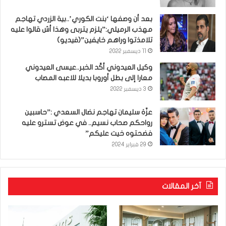
بعد أن وصفها ‘بنت الكوري’..بية الزردي تهاجم
مهذب الرميلي:”يلزم يتربى وهذا أش قالوا عليه
تلامذتوا وراهم خايفين”(فيديو)
11 ديسمبر 2022
وكيل العيدوني أكّد الخبر..عيسى العيدوني
معارا إلى بطل أوروبا بديلا للاعبه المصاب
3 ديسمبر 2022
عزّة سليمان تهاجم نضال السعدي :”حاسبين
رواحكم صحاب نسيم.. في عوض تسترو عليه
فضحتوه خيت عليكم”
29 فبراير 2024
آخر المقالات