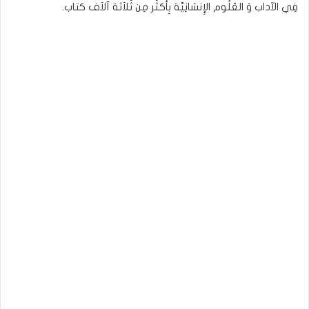
فِي الآداب وَ العُلُوم الإِنسَانِيَّة بِأَكثَر مِن ثَلاَثة آلاَف كتاب.