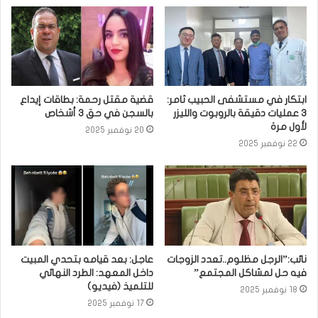
ابتكار في مستشفى الحبيب ثامر:
قضية مقتل رحمة: بطاقات إيداع
3 عمليات دقيقة بالروبوت والليزر
بالسجن في حق 3 أشخاص
لأول مرة
20 نوفمبر 2025
22 نوفمبر 2025
نائب:”الرجل مظلوم..تعدد الزوجات
عاجل: بعد قيامه بتحدي المبيت
فيه حل لمشاكل المجتمع”
داخل المعهد: الطرد النهائي
للتلميذ (فيديو)
18 نوفمبر 2025
17 نوفمبر 2025