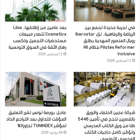
في تجربة جديدة تجمع بين
بعد عامين من إطلاقها.. Lilas
الرياضة والرفاهية.. نزل Iberostar
Cosmetics تتصدر مبيعات
رويال المنصور المهدية يطلق
مستحضرات التجميل وتكسب
Pilates Reformer بنظام All
رهان الثقة في السوق التونسية
Inclusive
2 أغسطس 2026
2 أغسطس 2026
شركة عجين الحلفاء والورق
عاجل: بورصة تونس تقرر التعليق
بالقصرين تنجح في تأمين 5446
المؤقت للتداول بعد التراجع الحاد
طنا من ورق الكتاب المدرسي
لمؤشر TUNINDEX تجاوز3%
وتؤمّن كامل حاجيات الكتاب
28 يوليو 2026
المدرسي التونسي