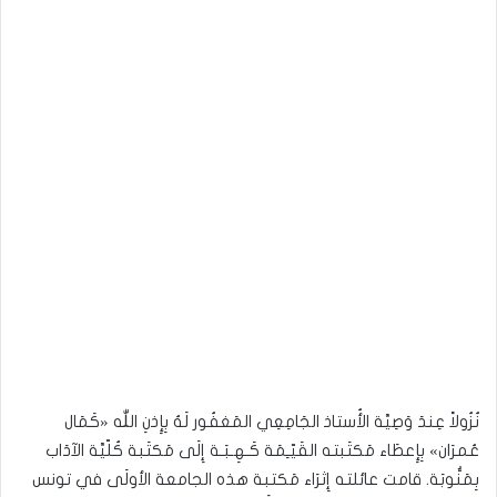
نُزُولاً عِندَ وَصِيَّة الأُستاذ الجَامِعِي المَغفُور لَهُ بِإِذنِ اللّٰه «كَمَال
عُمرَان» بِإِعطَاء مَكتَبته القَيّـِمَة كَـهِـبَـة إِلَى مَكتَبة كُلّيَّة الآدَاب
بِمَنُّوبَة. قامت عائلته إِثرَاء مَكتبة هذه الجامعة الأولَى في تونس