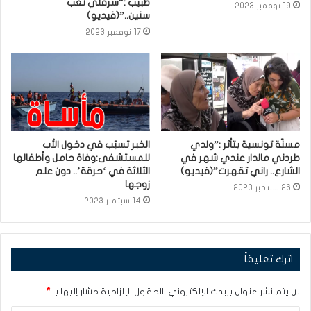
طبيب :“سرقلي تعب
19 نوفمبر 2023
سنين..”(فيديو)
17 نوفمبر 2023
مسنّة تونسية بتأثر :”ولدي
الخبر تسبّب في دخول الأب
طردني مالدار عندي شهر في
للمستشفى:وفاة حامل وأطفالها
الشارع.. راني تقهرت”(فيديو)
الثلاثة في ‘حرقة’.. دون علم
زوجها
26 سبتمبر 2023
14 سبتمبر 2023
اترك تعليقاً
لن يتم نشر عنوان بريدك الإلكتروني.
الحقول الإلزامية مشار إليها بـ
*