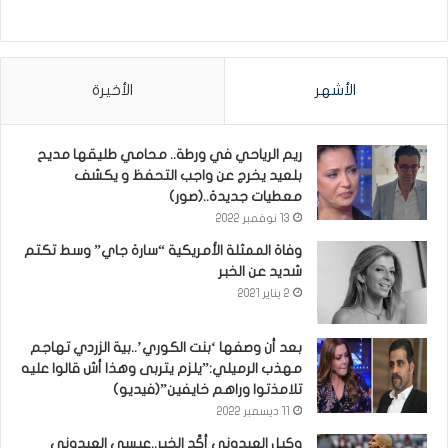
الأشهر
الأخيرة
ريم الرياحي في ورطة.. محامي طليقها مديح
بلعيد يخرج عن واجب التحفظ و يكشف
معطيات جديدة..(صور)
13 نوفمبر 2022
وفاة الممثلة الأمريكية “سارة جاي” وسط تكتم
شديد عن الخبر
2 يناير 2021
بعد أن وصفها ‘بنت الكوري’..بية الزردي تهاجم
مهذب الرميلي:”يلزم يتربى وهذا أش قالوا عليه
تلامذتوا وراهم خايفين”(فيديو)
11 ديسمبر 2022
وكيل العيدوني أكّد الخبر..عيسى العيدوني