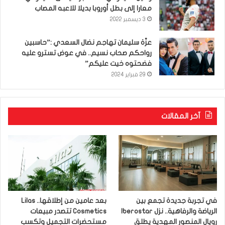
معارا إلى بطل أوروبا بديلا للاعبه المصاب
3 ديسمبر 2022
عزّة سليمان تهاجم نضال السعدي :”حاسبين
رواحكم صحاب نسيم.. في عوض تسترو عليه
فضحتوه خيت عليكم”
29 فبراير 2024
آخر المقالات
في تجربة جديدة تجمع بين
بعد عامين من إطلاقها.. Lilas
الرياضة والرفاهية.. نزل Iberostar
Cosmetics تتصدر مبيعات
رويال المنصور المهدية يطلق
مستحضرات التجميل وتكسب