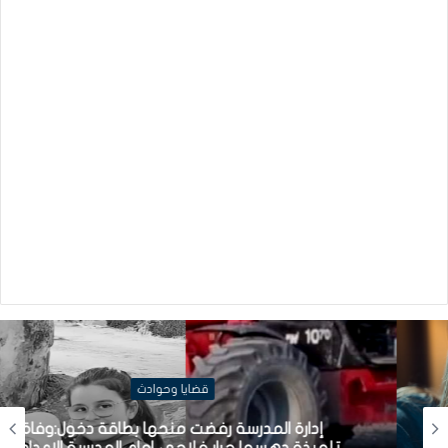
قضايا وحوادث
إدارة المدرسة رفضت منحها بطاقة دخول:وفاة