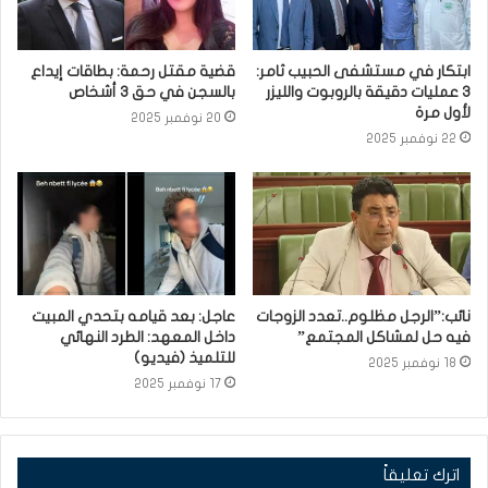
ابتكار في مستشفى الحبيب ثامر:
قضية مقتل رحمة: بطاقات إيداع
3 عمليات دقيقة بالروبوت والليزر
بالسجن في حق 3 أشخاص
لأول مرة
20 نوفمبر 2025
22 نوفمبر 2025
نائب:”الرجل مظلوم..تعدد الزوجات
عاجل: بعد قيامه بتحدي المبيت
فيه حل لمشاكل المجتمع”
داخل المعهد: الطرد النهائي
للتلميذ (فيديو)
18 نوفمبر 2025
17 نوفمبر 2025
اترك تعليقاً