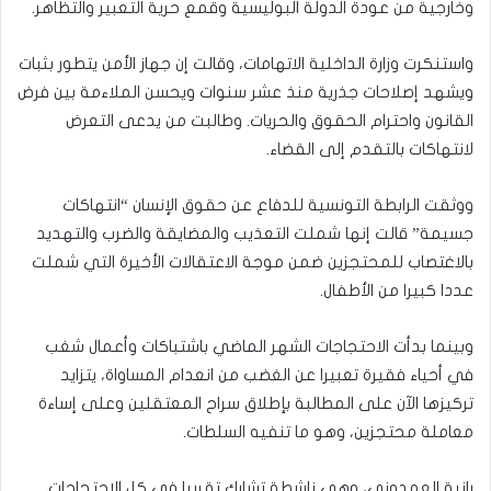
وخارجية من عودة الدولة البوليسية وقمع حرية التعبير والتظاهر.
واستنكرت وزارة الداخلية الاتهامات، وقالت إن جهاز الأمن يتطور بثبات
ويشهد إصلاحات جذرية منذ عشر سنوات ويحسن الملاءمة بين فرض
القانون واحترام الحقوق والحريات. وطالبت من يدعى التعرض
لانتهاكات بالتقدم إلى القضاء.
ووثقت الرابطة التونسية للدفاع عن حقوق الإنسان “انتهاكات
جسيمة” قالت إنها شملت التعذيب والمضايقة والضرب والتهديد
بالاغتصاب للمحتجزين ضمن موجة الاعتقالات الأخيرة التي شملت
عددا كبيرا من الأطفال.
وبينما بدأت الاحتجاجات الشهر الماضي باشتباكات وأعمال شغب
في أحياء فقيرة تعبيرا عن الغضب من انعدام المساواة، يتزايد
تركيزها الآن على المطالبة بإطلاق سراح المعتقلين وعلى إساءة
معاملة محتجزين، وهو ما تنفيه السلطات.
رانية العمدوني، وهي ناشطة تشارك تقريبا في كل الاحتجاجات