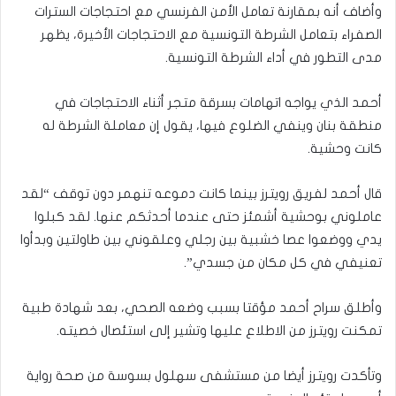
وأضاف أنه بمقارنة تعامل الأمن الفرنسي مع احتجاجات السترات
الصفراء بتعامل الشرطة التونسية مع الاحتجاجات الأخيرة، يظهر
مدى التطور في أداء الشرطة التونسية.
أحمد الذي يواجه اتهامات بسرقة متجر أثناء الاحتجاجات في
منطقة بنان وينفي الضلوع فيها، يقول إن معاملة الشرطة له
كانت وحشية.
قال أحمد لفريق رويترز بينما كانت دموعه تنهمر دون توقف “لقد
عاملوني بوحشية أشمئز حتى عندما أحدثكم عنها. لقد كبلوا
يدي ووضعوا عصا خشبية بين رجلي وعلقوني بين طاولتين وبدأوا
تعنيفي في كل مكان من جسدي”.
وأطلق سراح أحمد مؤقتا بسبب وضعه الصحي، بعد شهادة طبية
تمكنت رويترز من الاطلاع عليها وتشير إلى استئصال خصيته.
وتأكدت رويترز أيضا من مستشفى سهلول بسوسة من صحة رواية