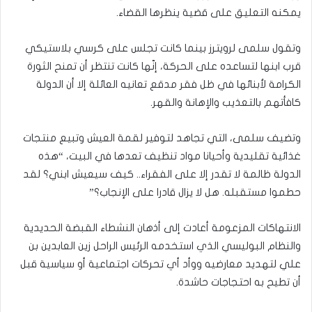
يمكنه التعليق على قضية ينظرها القضاء.
وتقول سلمى لرويترز بينما كانت تجلس على كرسي بلاستيكي
قرب ابنها لتساعده على الحركة، إنّها كانت تنتظر أن تمنح الثورة
الكرامة لأبنائها في ظل فقر مدقع تعانيه العائلة إلا أن الدولة
كافأتهم بالتعذيب والإهانة والقهر.
وتضيف سلمى، التي تجاهد لتوفير لقمة العيش وتبيع منتجات
غذائية تقليدية وأحيانا مواد تنظيف تعدها في البيت، “هذه
الدولة ظالمة لا تقدر إلا على الفقراء.. كيف سيعيش ابني؟ لقد
حطموا مستقبله. هل لا يزال قادرا على الإنجاب؟”
الانتهاكات المزعومة أعادت إلى أذهان النشطاء القبضة الحديدية
والنظام البوليسي الذي استخدمه الرئيس الراحل زين العابدين بن
علي لتهديد معارضيه ووأد أي تحركات اجتماعية أو سياسية قبل
أن تطيح به احتجاجات حاشدة.