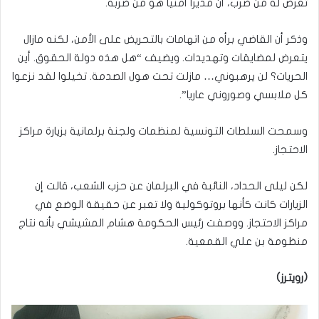
تعرض له من ضرب، أن مديرا أمنيا هو من ضربه.
وذكر أن القاضي برأه من اتهامات بالتحريض على الأمن، لكنه مازال
يتعرض لمضايقات وتهديدات. ويضيف “هل هذه دولة الحقوق. أين
الحريات؟ لن يرهبوني… مازلت تحت هول الصدمة. تخيلوا لقد نزعوا
كل ملابسي وصوروني عاريا”.
وسمحت السلطات التونسية لمنظمات ولجنة برلمانية بزيارة مراكز
الاحتجاز.
لكن ليلى الحداد، النائبة في البرلمان عن حزب الشعب، قالت إن
الزيارات كانت كأنها بروتوكولية ولا تعبر عن حقيقة الوضع في
مراكز الاحتجاز. ووصفت رئيس الحكومة هشام المشيشي بأنه نتاج
منظومة بن علي القمعية.
(رويترز)