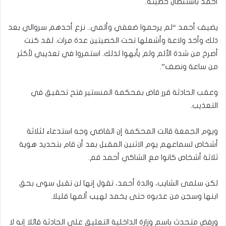
أحمد باستئصال خصيته.
يضيف أحمد “لم يرحموا ضعفي وألمي.. نزع أحدهم سروالي بعد
ذلك وأخذ ولاعة وأشعلها تحت الخصيتين عدة مرات. لقد كنت
أصرخ من شدة الألم ولم يأبهوا لذلك. استمروا في تعذيبي لأكثر
من ساعة ونصف”.
وعقب الحادثة قرر قاض بمحكمة المنستير فتح تحقيق في
التعذيب.
ويوم الجمعة قالت المحكمة إن القاضي وجه استدعاء لثلاثة
أشخاص لسماعهم يوم الاثنين المقبل بعد أن قام بتحديد هوية
ثلاثة أشخاص كانوا مع الشاكي أحمد قم.
لكن سلمى الشايب، والدة أحمد، تقول إنها لن تقبل سوى بحق
ابنها وسجن من عذبوه حتى يخمد لهيب ألمها قليلا.
ورفض متحدث باسم وزارة الداخلية التعليق على الحادثة قائلا إنه لا