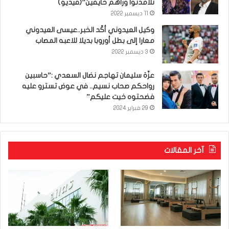
تلامذتوا وراهم خايفين”(فيديو)
11 ديسمبر 2022
وكيل العيدوني أكّد الخبر..عيسى العيدوني
معارا إلى بطل أوروبا بديلا للاعبه المصاب
3 ديسمبر 2022
عزّة سليمان تهاجم نضال السعدي :”حاسبين
رواحكم صحاب نسيم.. في عوض تسترو عليه
فضحتوه خيت عليكم”
29 فبراير 2024
آخر المقالات