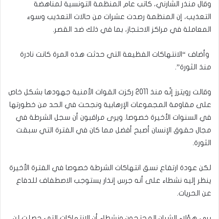
وقال منذر الشارني، كاتب عام المنظمة التونسية لمناهضة
التعذيب، إن المنظمة رصدت عشرات من حالات التعذيب وسوء
المعاملة في مراكز الاحتجاز، بما في ذلك ضد القصر.
‭‭‭‭‭‭‭‭‭‭‭‭‭‭‭‭‭‭‭‭‭ ‬‬‬‬‬‬‬‬‬‬‬‬‬‬‬‬‬‬‬‬‬وأضاف “الانتهاكات الفظيعة التي حدثت هذه المرة كانت نادرة
منذ الثورة”.
وقالت رويترز إنّه منذ 2011 ركزت القوات الأمنية جهودها بشكل خاص
على مقاومة المجموعات الإرهابية ونجحت في الحد من خطورتها
في السنوات الأخيرة خصوصا. ويرى مراقبون أن سجل الشرطة في
مجال حقوق الإنسان أصبح أفضل مما كان في الفترة التي سبقت
الثورة.
لكن عودة ارتفاع نسق انتهاكات الشرطة خصوصا في الفترة الأخيرة
ينظر إليه نشطاء على أنه جرس إنذار يستوجب الاصطفاف للدفاع
عن الحريات.
يرى هؤلاء الشبان المحتجون ونشطاء أن الانتهاكات التي حصلت لن