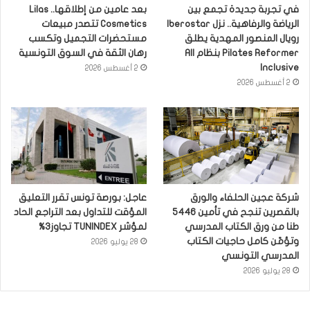
في تجربة جديدة تجمع بين
بعد عامين من إطلاقها.. Lilas
الرياضة والرفاهية.. نزل Iberostar
Cosmetics تتصدر مبيعات
رويال المنصور المهدية يطلق
مستحضرات التجميل وتكسب
Pilates Reformer بنظام All
رهان الثقة في السوق التونسية
Inclusive
2 أغسطس 2026
2 أغسطس 2026
شركة عجين الحلفاء والورق
عاجل: بورصة تونس تقرر التعليق
بالقصرين تنجح في تأمين 5446
المؤقت للتداول بعد التراجع الحاد
طنا من ورق الكتاب المدرسي
لمؤشر TUNINDEX تجاوز3%
وتؤمّن كامل حاجيات الكتاب
28 يوليو 2026
المدرسي التونسي
28 يوليو 2026