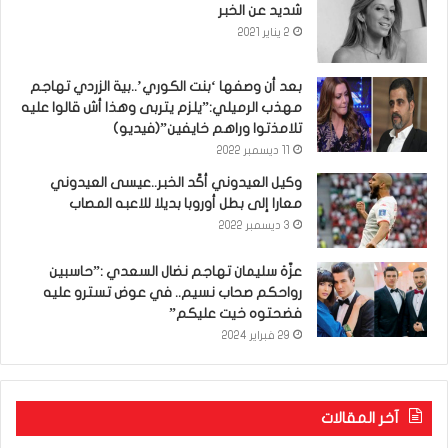
شديد عن الخبر
2 يناير 2021
بعد أن وصفها ‘بنت الكوري’..بية الزردي تهاجم
مهذب الرميلي:”يلزم يتربى وهذا أش قالوا عليه
تلامذتوا وراهم خايفين”(فيديو)
11 ديسمبر 2022
وكيل العيدوني أكّد الخبر..عيسى العيدوني
معارا إلى بطل أوروبا بديلا للاعبه المصاب
3 ديسمبر 2022
عزّة سليمان تهاجم نضال السعدي :”حاسبين
رواحكم صحاب نسيم.. في عوض تسترو عليه
فضحتوه خيت عليكم”
29 فبراير 2024
آخر المقالات