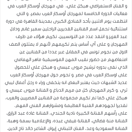
و الفنان الاستعراضي هيكل علي، في مهرجان أوسكار العرب في
فعاليات الدورة الخامسة لمهرجان أوسكار العرب بمصر، و التي
انتظمت يوم الاثنين بأحد الفنادق الكبرى بمدينة القاهرة في دورة
استثنائية تحمل اسم الفنانين القديرين الراحلين سمير غانم ودلال
عبد العزيز.و انتقد عدد من التونسيين، تكريم هؤلاء من طرف
المهرجان و على أي أساس يتم تكريمهم لأنهم لا يمثلون الصف
الاول من نجوم تونس في المقابل عبر عددا من الفنانين عن
امتعاضهم من حضور نقيب المهن الموسيقية ماهر الهمامي
الذي نفى بدوره ترشيح مروى عيسي و هيكل علي للحصول
على اوسكار العرب في مصر .و تحوم حول مهرجان أوسكار العرب
عديد الشبهات حيث يعتبر البعض انه يتخفى وراء ه رجل أعمال ليبي
ثري .و كرم المهرجان كل من مريم الدباغ و الفنانة مروى عيسي و
هيكل علي كما تم تكريم مجموعة من الفنانين المصريين والعرب،
تقديرا لجهودهم الفنية العظيمة ومشوارهم الفني المهم،
على رأسهم الفنانة الكبيرة نادية الجندي، الفنانة غادة عبد الرازق،
الفنانة منة فضالي، الفنانة فيفي عبده، والإعلامية بسمة وهبة،
الفنانة السعودية وعد، الفنان اللبناني إيوان، الشاعر خالد تاج الدين،