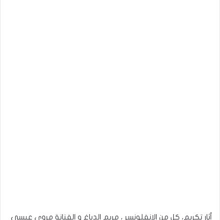
أثار تكريم، كل من الانفلونسر ، مريم الدباغ و الفنانة مروى عيسي