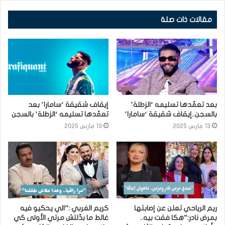
مقالات ذات صلة
بعد تعمّدها تسليمه ‘الزطلة’
إيقاف شقيقة ‘سامارا’ بعد
بالسجن..إيقاف شقيقة ‘سامارا’
تعمّدها تسليمه ‘الزطلة’ بالسجن
13 مارس 2025
13 مارس 2025
ريم الرياحي تعلن عن إصابتها
كريم الغربي :”الي يحكيو فيه
بمرض نادر:”هكا فقت بيه..
غالط ما بدّلتش مرتي الأولى كي