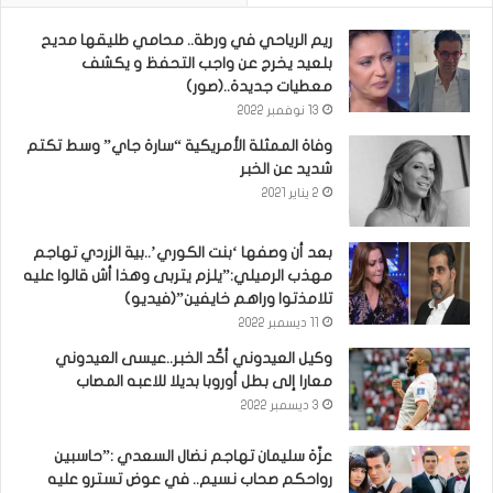
ريم الرياحي في ورطة.. محامي طليقها مديح
بلعيد يخرج عن واجب التحفظ و يكشف
معطيات جديدة..(صور)
13 نوفمبر 2022
وفاة الممثلة الأمريكية “سارة جاي” وسط تكتم
شديد عن الخبر
2 يناير 2021
بعد أن وصفها ‘بنت الكوري’..بية الزردي تهاجم
مهذب الرميلي:”يلزم يتربى وهذا أش قالوا عليه
تلامذتوا وراهم خايفين”(فيديو)
11 ديسمبر 2022
وكيل العيدوني أكّد الخبر..عيسى العيدوني
معارا إلى بطل أوروبا بديلا للاعبه المصاب
3 ديسمبر 2022
عزّة سليمان تهاجم نضال السعدي :”حاسبين
رواحكم صحاب نسيم.. في عوض تسترو عليه