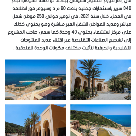
في إطار تنويع المنتوج السياحي ببلادنا، ذو طاقة استيعاب تبلغ
340 سرير باستثمارات جملية بلغت 60 م د وسيوفر فور انطلاقه
في العمل، خلال سنة 2021، في توفير حوالي 250 موطن شغل
مباشر وعديد المواطن الشغل الغير مباشرة وهو يحتوي كذلك
على مركز استشفاء يحتوي 40 وحدة.كما سعى صاحب المشروع
إلى تشجيع الصناعات التقليدية عبر اقتناء عديد المنتوجات
التقليدية والحرفية لتأثيث مختلف مكونات الوحدة الفندقية .