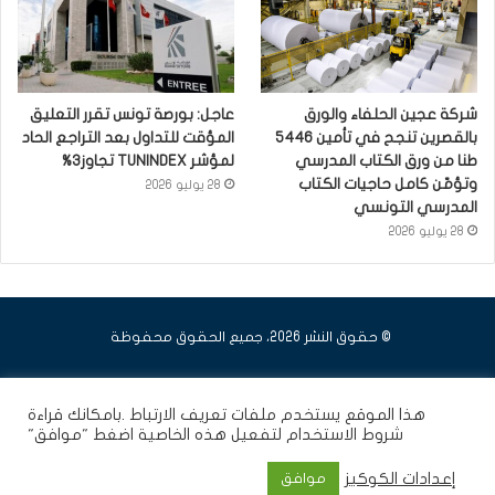
شركة عجين الحلفاء والورق
عاجل: بورصة تونس تقرر التعليق
بالقصرين تنجح في تأمين 5446
المؤقت للتداول بعد التراجع الحاد
طنا من ورق الكتاب المدرسي
لمؤشر TUNINDEX تجاوز3%
وتؤمّن كامل حاجيات الكتاب
28 يوليو 2026
المدرسي التونسي
28 يوليو 2026
© حقوق النشر 2026، جميع الحقوق محفوظة
فيسبوك
يوتيوب
انستقرام
هذا الموقع يستخدم ملفات تعريف الارتباط .بامكانك قراءة
شروط الاستخدام
لتفعيل هذه الخاصية اضغط "موافق"
إعدادات الكوكيز
موافق