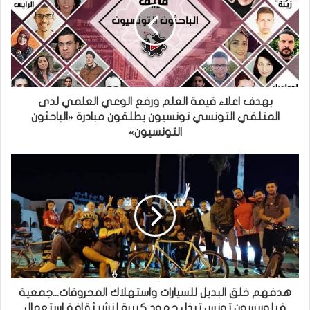
بهدف اعلاء قيمة العلم ورفع الوعي العلمي لدى
المتلقي التونسي تونسيون يطلقون مبادرة «الباحثون
التونسيون»
هدفهم خلق البديل للسيارات واستهلاك المحروقات...جمعية
فيلوريسون تونس تبذل جهود كبيرة لنشر ثقافة استعمال