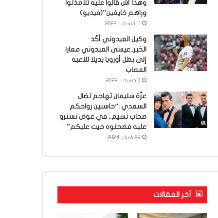
وهذا أش قالوا عليه تلامذتوا
وراهم خايفين”(فيديو)
11 ديسمبر 2022
وكيل العيدوني أكّد
الخبر..عيسى العيدوني معارا
إلى بطل أوروبا بديلا للاعبه
المصاب
3 ديسمبر 2022
عزّة سليمان تهاجم نضال
السعدي :”حاسبين رواحكم
صحاب نسيم.. في عوض تسترو
عليه فضحتوه خيت عليكم”
29 فبراير 2024
آخر المقالات