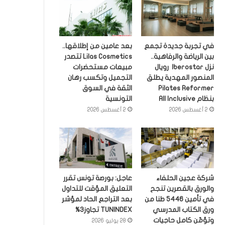
في تجربة جديدة تجمع
بعد عامين من إطلاقها..
بين الرياضة والرفاهية..
Lilas Cosmetics تتصدر
نزل Iberostar رويال
مبيعات مستحضرات
المنصور المهدية يطلق
التجميل وتكسب رهان
Pilates Reformer
الثقة في السوق
بنظام All Inclusive
التونسية
2 أغسطس 2026
2 أغسطس 2026
شركة عجين الحلفاء
عاجل: بورصة تونس تقرر
والورق بالقصرين تنجح
التعليق المؤقت للتداول
في تأمين 5446 طنا من
بعد التراجع الحاد لمؤشر
ورق الكتاب المدرسي
TUNINDEX تجاوز3%
وتؤمّن كامل حاجيات
28 يوليو 2026