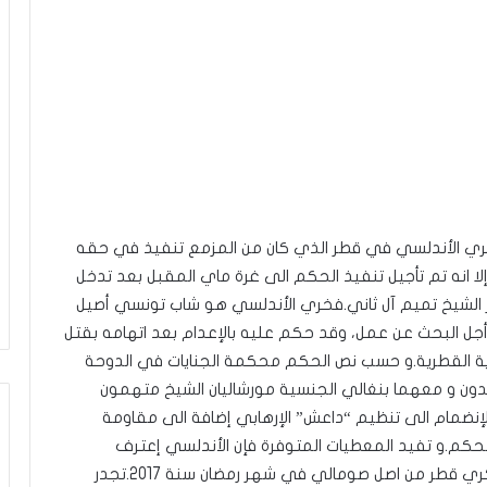
ري الأندلسي في قطر الذي كان من المزمع تنفيذ في حقه
وبة الإعدام صباح اليوم الخميس 25 فيفري 2021 إلا انه تم تأجيل تنفيذ الحكم الى غرة ماي المقبل بعد تدخل
ر الشيخ تميم آل ثاني.فخري الأندلسي هو شاب تونسي أصيل
أجل البحث عن عمل، وقد حكم عليه بالإعدام بعد اتهامه بقتل
ة القطرية.و حسب نص الحكم محكمة الجنايات في الدوحة
ون و معهما بنغالي الجنسية مورشاليان الشيخ متهمون
الإنضمام الى تنظيم “داعش” الإرهابي إضافة الى مقاومة
حكم.و تفيد المعطيات المتوفرة فإن الأندلسي إعترف
بإنتمائه الى تنظيم داعش بعد أن عمد إلى قتل عسكري قطر من اصل صومالي في شهر رمضان سنة 2017.تجدر