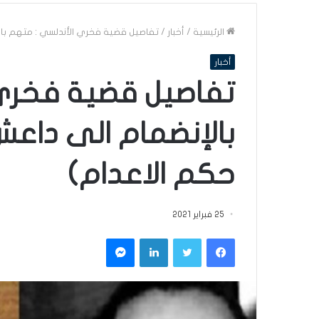
الرئيسية
/
أخبار
/
تفاصيل قضية فخري الأندلسي : متهم با
أخبار
تفاصيل قضية فخري 
بالإنضمام الى داع
حكم الاعدام)
25 فبراير 2021
فيسبوك
تويتر
لينكدإن
ماسنجر