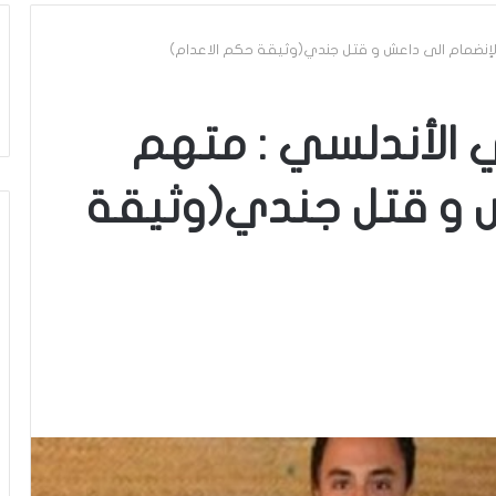
لإنضمام الى داعش و قتل جندي(وثيقة حكم الاعدام)
الأندلسي : متهم
ش و قتل جندي(وثيقة