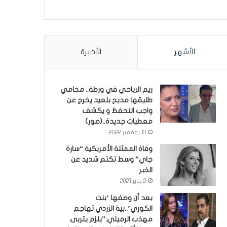
الأشهر
الأخيرة
ريم الرياحي في ورطة.. محامي
طليقها مديح بلعيد يخرج عن
واجب التحفظ و يكشف
معطيات جديدة..(صور)
13 نوفمبر 2022
وفاة الممثلة الأمريكية “سارة
جاي” وسط تكتم شديد عن
الخبر
2 يناير 2021
بعد أن وصفها ‘بنت
الكوري’..بية الزردي تهاجم
مهذب الرميلي:”يلزم يتربى