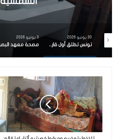
الشمسية 
30 يونيو 2026
3 يونيو 2026
بتمويل من البنك الاوروبي للاستثمار شركة ‘نقل تونس’ توقّع عقد اقتناء 18 عربة قطار جديدة من الصين لفائدة خط TGM
تونس تطلق أول قارب صيد كهربائي يعمل بالطاقة الشمسية في المتوسط
تلذذوا بتعذيبه وحرقوا خصيتيه أثناء اعتقاله: