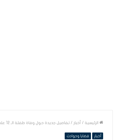
الرئيسية
/
أخبار
/
تفاصيل جديدة حول وفاة طفلة الـ 12 على يد والدتها: تعرضت للحرق والتعذيب المستمر
أخبار
قضايا وحوادث