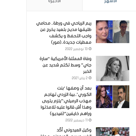
الأشهر
الأخيرة
ريم الرياحي في ورطة.. محامي
طليقها مديح بلعيد يخرج عن
واجب التحفظ و يكشف
معطيات جديدة..(صور)
13 نوفمبر 2022
وفاة الممثلة الأمريكية “سارة
جاي” وسط تكتم شديد عن
الخبر
2 يناير 2021
بعد أن وصفها ‘بنت
الكوري’..بية الزردي تهاجم
مهذب الرميلي:”يلزم يتربى
وهذا أش قالوا عليه تلامذتوا
وراهم خايفين”(فيديو)
11 ديسمبر 2022
وكيل العيدوني أكّد