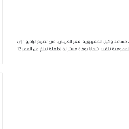
ة، مساعد وكيل الجمهورية، معز الغريبي، في تصريح لراديو ”إي
أف أم” اليوم الاثنين الـ 15 من فيفري 2021 أن النيابة العمومية تلقت اشعارا بوفاة مسترابة لطفلة تبلغ من العمر 12