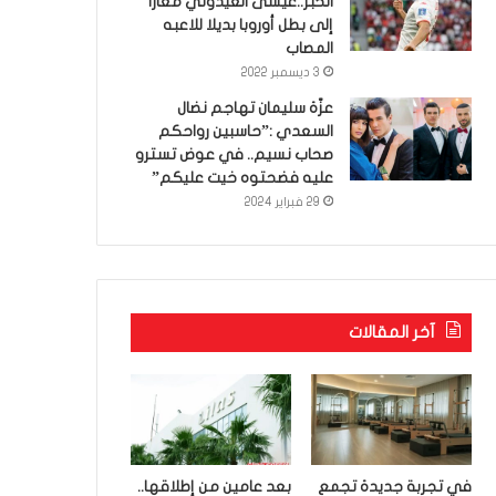
الخبر..عيسى العيدوني معارا
إلى بطل أوروبا بديلا للاعبه
المصاب
3 ديسمبر 2022
عزّة سليمان تهاجم نضال
السعدي :”حاسبين رواحكم
صحاب نسيم.. في عوض تسترو
عليه فضحتوه خيت عليكم”
29 فبراير 2024
آخر المقالات
في تجربة جديدة تجمع
بعد عامين من إطلاقها..