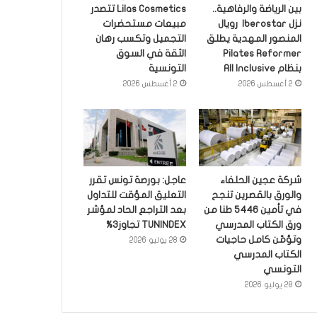
بين الرياضة والرفاهية..
Lilas Cosmetics تتصدر
نزل Iberostar رويال
مبيعات مستحضرات
المنصور المهدية يطلق
التجميل وتكسب رهان
Pilates Reformer
الثقة في السوق
بنظام All Inclusive
التونسية
2 أغسطس 2026
2 أغسطس 2026
شركة عجين الحلفاء
عاجل: بورصة تونس تقرر
والورق بالقصرين تنجح
التعليق المؤقت للتداول
في تأمين 5446 طنا من
بعد التراجع الحاد لمؤشر
ورق الكتاب المدرسي
TUNINDEX تجاوز3%
وتؤمّن كامل حاجيات
28 يوليو 2026
الكتاب المدرسي
التونسي
28 يوليو 2026