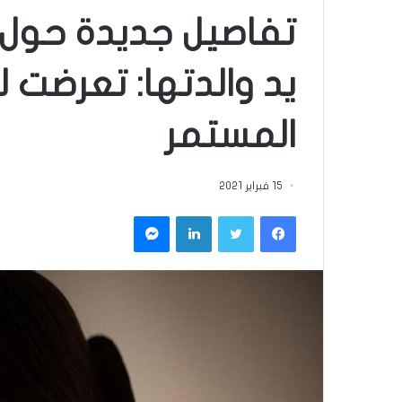
يد والدتها: تعرضت 
المستمر
15 فبراير 2021
فيسبوك
تويتر
لينكدإن
ماسنجر