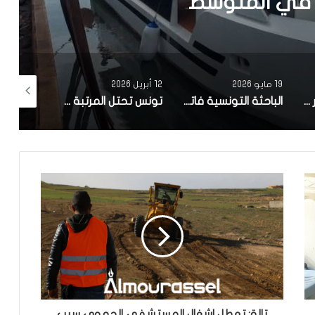
في المتوسط
19 مايو 2026
12 أبريل 2026
10 أبريل 2026
مصحة معهد البصر والشبكية بالبحيرة 1 تقوم باجراء اكثر من 50 عملية جراحية لازالة الماء الابيض مجانا لفائدة عدد من اهالي قفصة
الباحثة التونسية فاتن المولدي تنجح في الحصول على براءة اختراع في الولايات المتحدة الأمريكية، وذلك بعد ابتكارها محركاً هجيناً ثورياً
تونس تحتل المرتبة الاولى افريقيا من حيث عدد النساء المطورات للبرمجيات
تالة: تعطل اشغال المستشفى الجهوي سبب