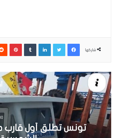
فيسبوك
تويتر
لينكدإن
بينتير
شاركها
أق
30 يونيو 6
تونس تطلق أول قارب ص