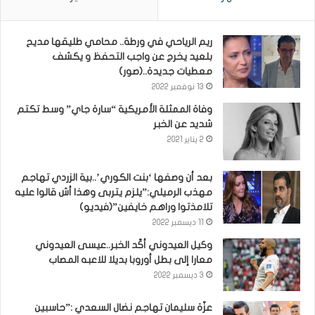
ريم الرياحي في ورطة.. محامي طليقها مديح
بلعيد يخرج عن واجب التحفظ و يكشف
معطيات جديدة..(صور)
13 نوفمبر 2022
وفاة الممثلة الأمريكية “سارة جاي” وسط تكتم
شديد عن الخبر
2 يناير 2021
بعد أن وصفها ‘بنت الكوري’..بية الزردي تهاجم
مهذب الرميلي:”يلزم يتربى وهذا أش قالوا عليه
تلامذتوا وراهم خايفين”(فيديو)
11 ديسمبر 2022
وكيل العيدوني أكّد الخبر..عيسى العيدوني
معارا إلى بطل أوروبا بديلا للاعبه المصاب
3 ديسمبر 2022
عزّة سليمان تهاجم نضال السعدي :”حاسبين