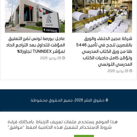
شركة عجين الحلفاء والورق
عاجل: بورصة تونس تقرر التعليق
بالقصرين تنجح في تأمين 5446
المؤقت للتداول بعد التراجع الحاد
طنا من ورق الكتاب المدرسي
لمؤشر TUNINDEX تجاوز3%
وتؤمّن كامل حاجيات الكتاب
28 يوليو 2026
المدرسي التونسي
28 يوليو 2026
© حقوق النشر 2026، جميع الحقوق محفوظة
فيسبوك
يوتيوب
انستقرام
هذا الموقع يستخدم ملفات تعريف الارتباط .بامكانك قراءة
شروط الاستخدام
لتفعيل هذه الخاصية اضغط "موافق"