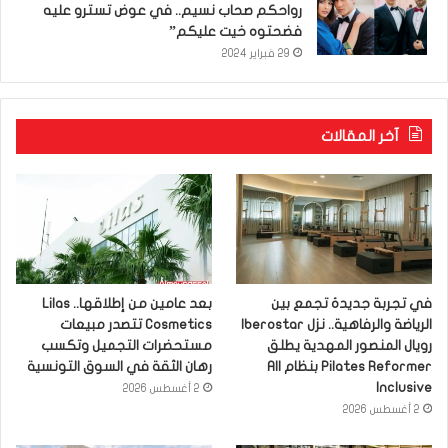
رواحكم صحاب نسيم.. في عوض تسترو عليه
فضحتوه خيت عليكم”
29 فبراير 2024
آخر المقالات
في تجربة جديدة تجمع بين
بعد عامين من إطلاقها.. Lilas
الرياضة والرفاهية.. نزل Iberostar
Cosmetics تتصدر مبيعات
رويال المنصور المهدية يطلق
مستحضرات التجميل وتكسب
Pilates Reformer بنظام All
رهان الثقة في السوق التونسية
Inclusive
2 أغسطس 2026
2 أغسطس 2026