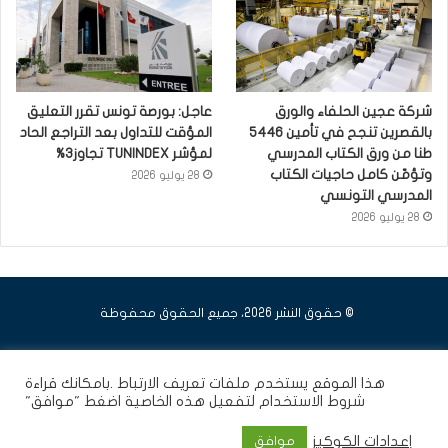
شركة عجين الحلفاء والورق
عاجل: بورصة تونس تقرر التعليق
بالقصرين تنجح في تأمين 5446
المؤقت للتداول بعد التراجع الحاد
طنا من ورق الكتاب المدرسي
لمؤشر TUNINDEX تجاوز3%
وتؤمّن كامل حاجيات الكتاب
28 يوليو 2026
المدرسي التونسي
28 يوليو 2026
© حقوق النشر 2026، جميع الحقوق محفوظة
فيسبوك
يوتيوب
انستقرام
هذا الموقع يستخدم ملفات تعريف الارتباط .بامكانك قراءة
شروط الاستخدام
لتفعيل هذه الخاصية اضغط "موافق"
إعدادات الكوكيز
موافق