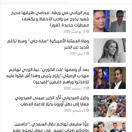
ريم الرياحي في ورطة.. محامي طليقها مديح
بلعيد يخرج عن واجب التحفظ و يكشف
معطيات جديدة..(صور)
13 نوفمبر 2022
وفاة الممثلة الأمريكية “سارة جاي” وسط تكتم
شديد عن الخبر
2 يناير 2021
بعد أن وصفها ‘بنت الكوري’..بية الزردي تهاجم
مهذب الرميلي:”يلزم يتربى وهذا أش قالوا عليه
تلامذتوا وراهم خايفين”(فيديو)
11 ديسمبر 2022
وكيل العيدوني أكّد الخبر..عيسى العيدوني
معارا إلى بطل أوروبا بديلا للاعبه المصاب
3 ديسمبر 2022
عزّة سليمان تهاجم نضال السعدي :”حاسبين
رواحكم صحاب نسيم.. في عوض تسترو عليه