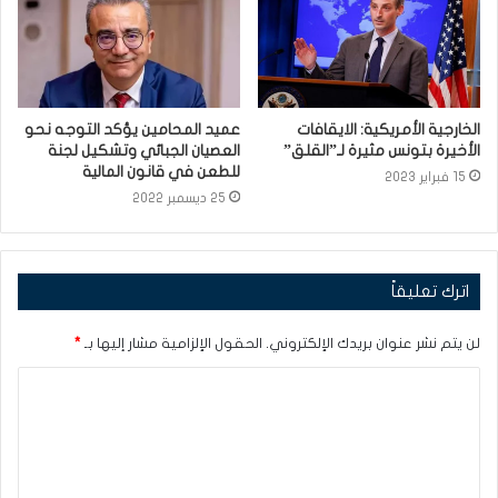
الخارجية الأمريكية: الايقافات
عميد المحامين يؤكد التوجه نحو
الأخيرة بتونس مثيرة لـ”القلق”
العصيان الجبائي وتشكيل لجنة
للطعن في قانون المالية
15 فبراير 2023
25 ديسمبر 2022
اترك تعليقاً
لن يتم نشر عنوان بريدك الإلكتروني.
الحقول الإلزامية مشار إليها بـ
*
ا
ل
ت
ع