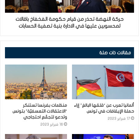
حركة النهضة تحذر من قيام حكومة الفخفاخ باقالات
لمحسوبين عليها في الادارة بنية تصفية الحسابات
مقالات ذات صلة
ألمانيا تعرب عن ‘قلقها البالغ’ إزاء
منظمات بفرنسا تستنكر
حملة الإيقافات في تونس
‘الاعتقالات التعسفيّة’ بتونس
وتدعو لتجمّع احتجاجي
17 فبراير 2023
16 فبراير 2023