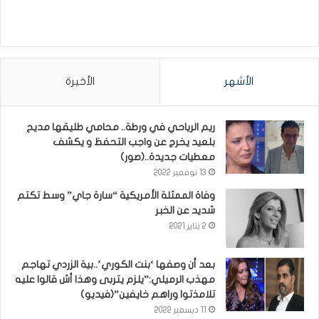
الأشهر
الأخيرة
ريم الرياحي في ورطة.. محامي طليقها مديح
بلعيد يخرج عن واجب التحفظ و يكشف
معطيات جديدة..(صور)
13 نوفمبر 2022
وفاة الممثلة الأمريكية “سارة جاي” وسط تكتم
شديد عن الخبر
2 يناير 2021
بعد أن وصفها ‘بنت الكوري’..بية الزردي تهاجم
مهذب الرميلي:”يلزم يتربى وهذا أش قالوا عليه
تلامذتوا وراهم خايفين”(فيديو)
11 ديسمبر 2022