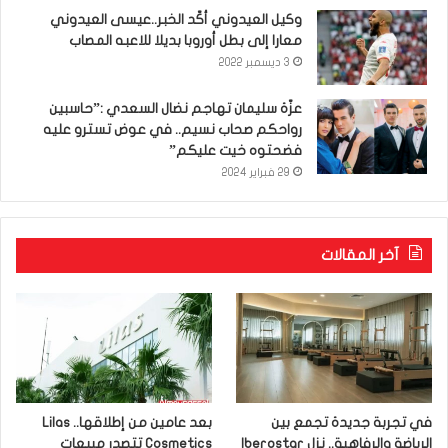
وكيل العيدوني أكّد الخبر..عيسى العيدوني
معارا إلى بطل أوروبا بديلا للاعبه المصاب
3 ديسمبر 2022
عزّة سليمان تهاجم نضال السعدي :”حاسبين
رواحكم صحاب نسيم.. في عوض تسترو عليه
فضحتوه خيت عليكم”
29 فبراير 2024
آخر المقالات
في تجربة جديدة تجمع بين
بعد عامين من إطلاقها.. Lilas
الرياضة والرفاهية.. نزل Iberostar
Cosmetics تتصدر مبيعات