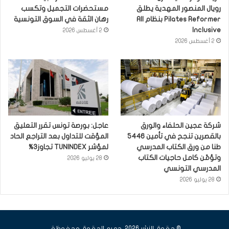
رويال المنصور المهدية يطلق
مستحضرات التجميل وتكسب
Pilates Reformer بنظام All
رهان الثقة في السوق التونسية
Inclusive
2 أغسطس 2026
2 أغسطس 2026
شركة عجين الحلفاء والورق
عاجل: بورصة تونس تقرر التعليق
بالقصرين تنجح في تأمين 5446
المؤقت للتداول بعد التراجع الحاد
طنا من ورق الكتاب المدرسي
لمؤشر TUNINDEX تجاوز3%
وتؤمّن كامل حاجيات الكتاب
28 يوليو 2026
المدرسي التونسي
28 يوليو 2026
© حقوق النشر 2026، جميع الحقوق محفوظة