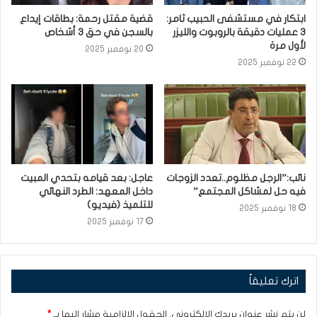
ابتكار في مستشفى الحبيب ثامر:
قضية مقتل رحمة: بطاقات إيداع
3 عمليات دقيقة بالروبوت والليزر
بالسجن في حق 3 أشخاص
لأول مرة
20 نوفمبر 2025
22 نوفمبر 2025
نائب:”الرجل مظلوم..تعدد الزوجات
عاجل: بعد قيامه بتحدي المبيت
فيه حل لمشاكل المجتمع”
داخل المعهد: الطرد النهائي
للتلميذ (فيديو)
18 نوفمبر 2025
17 نوفمبر 2025
اترك تعليقاً
لن يتم نشر عنوان بريدك الإلكتروني.
الحقول الإلزامية مشار إليها بـ
*