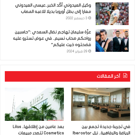
وكيل العيدوني أكّد الخبر..عيسى العيدوني
معارا إلى بطل أوروبا بديلا للاعبه المصاب
3 ديسمبر 2022
عزّة سليمان تهاجم نضال السعدي :”حاسبين
رواحكم صحاب نسيم.. في عوض تسترو عليه
فضحتوه خيت عليكم”
29 فبراير 2024
آخر المقالات
في تجربة جديدة تجمع بين
بعد عامين من إطلاقها.. Lilas
الرياضة والرفاهية.. نزل Iberostar
Cosmetics تتصدر مبيعات