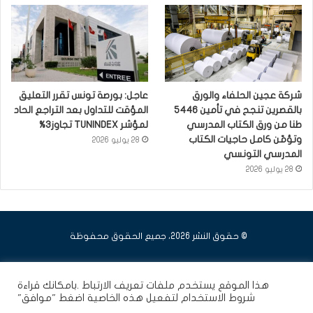
شركة عجين الحلفاء والورق
عاجل: بورصة تونس تقرر التعليق
بالقصرين تنجح في تأمين 5446
المؤقت للتداول بعد التراجع الحاد
طنا من ورق الكتاب المدرسي
لمؤشر TUNINDEX تجاوز3%
وتؤمّن كامل حاجيات الكتاب
28 يوليو 2026
المدرسي التونسي
28 يوليو 2026
© حقوق النشر 2026، جميع الحقوق محفوظة
فيسبوك
يوتيوب
انستقرام
هذا الموقع يستخدم ملفات تعريف الارتباط .بامكانك قراءة
شروط الاستخدام
لتفعيل هذه الخاصية اضغط "موافق"