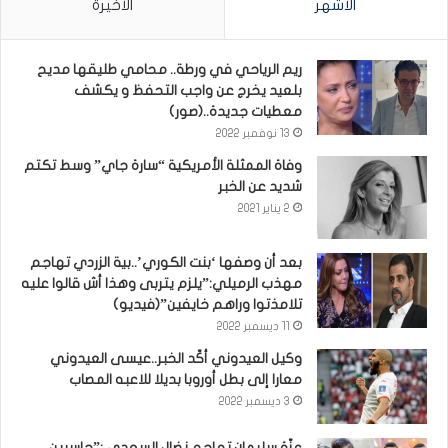
الأشهر
الأخيرة
ريم الرياحي في ورطة.. محامي طليقها مديح
بلعيد يخرج عن واجب التحفظ و يكشف
معطيات جديدة..(صور)
13 نوفمبر 2022
وفاة الممثلة الأمريكية “سارة جاي” وسط تكتم
شديد عن الخبر
2 يناير 2021
بعد أن وصفها ‘بنت الكوري’..بية الزردي تهاجم
مهذب الرميلي:”يلزم يتربى وهذا أش قالوا عليه
تلامذتوا وراهم خايفين”(فيديو)
11 ديسمبر 2022
وكيل العيدوني أكّد الخبر..عيسى العيدوني
معارا إلى بطل أوروبا بديلا للاعبه المصاب
3 ديسمبر 2022
عزّة سليمان تهاجم نضال السعدي :”حاسبين