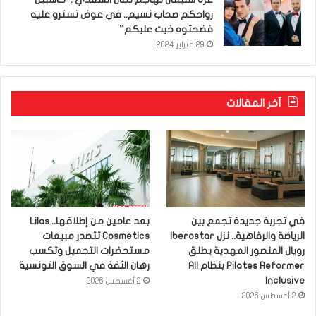
رواحكم صحاب نسيم.. في عوض تسترو عليه
فضحتوه خيت عليكم”
29 فبراير 2024
آخر المقالات
في تجربة جديدة تجمع بين
بعد عامين من إطلاقها.. Lilas
الرياضة والرفاهية.. نزل Iberostar
Cosmetics تتصدر مبيعات
رويال المنصور المهدية يطلق
مستحضرات التجميل وتكسب
Pilates Reformer بنظام All
رهان الثقة في السوق التونسية
Inclusive
2 أغسطس 2026
2 أغسطس 2026