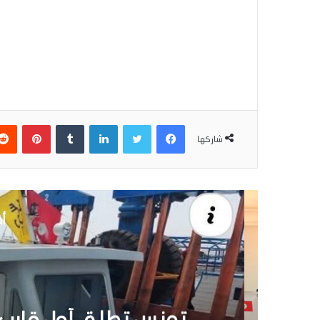
فيسبوك
تويتر
لينكدإن
بينتير
شاركها
أق
30 يونيو 6