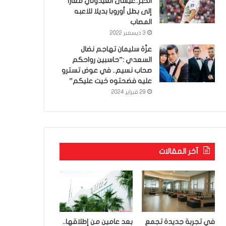
الخبر..عيسى العيدوني معارا
إلى بطل أوروبا بديلا للاعبه
المصاب
3 ديسمبر 2022
عزّة سليمان تهاجم نضال
السعدي :”حاسبين رواحكم
صحاب نسيم.. في عوض تسترو
عليه فضحتوه خيت عليكم”
29 فبراير 2024
آخر المقالات
في تجربة جديدة تجمع
بعد عامين من إطلاقها..