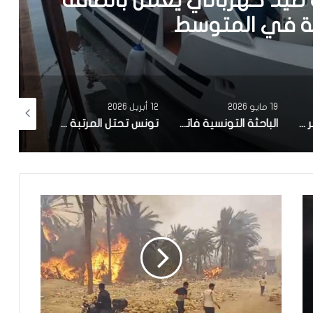
يد كهربائي يعمل بالطاقة
في المتوسط
19 مايو 2026
12 أبريل 2026
10 أبريل 2026
مصحة معهد البصر والشبكية بالبحيرة 1 تقوم باجراء اكثر من 50 عملية جراحية لازالة الماء الابيض مجانا لفائدة عدد من اهالي قفصة
الباحثة التونسية فاتن المولدي تنجح في الحصول على براءة اختراع في الولايات المتحدة الأمريكية، وذلك بعد ابتكارها محركاً هجيناً ثورياً
تونس تحتل المرتبة الاولى افريقيا من حيث عدد النساء المطورات للبرمجيات