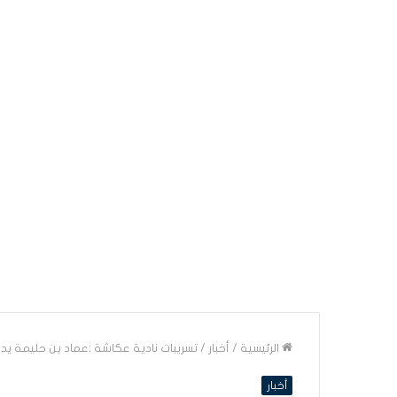
الرئيسية
/
أخبار
/
تسريبات نادية عكاشة :عماد بن حليمة يدع
أخبار