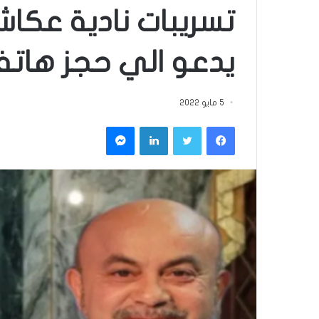
تسريبات نادية عكاش
يدعو الي حجز هاتف 
5 مايو 2022
فيسبوك
تويتر
لينكدإن
ماسنجر