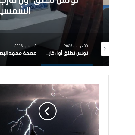
تونس تطلق أول قارب ص
الشمسية 
30 يونيو 2026
3 يونيو 2026
بتمويل من البنك الاوروبي للاستثمار شركة ‘نقل تونس’ توقّع عقد اقتناء 18 عربة قطار جديدة من الصين لفائدة خط TGM
تونس تطلق أول قارب صيد كهربائي يعمل بالطاقة الشمسية في المتوسط