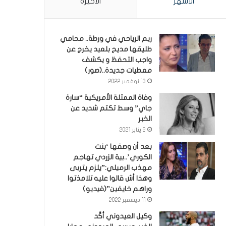
الأشهر
الأخيرة
ريم الرياحي في ورطة.. محامي
طليقها مديح بلعيد يخرج عن
واجب التحفظ و يكشف
معطيات جديدة..(صور)
13 نوفمبر 2022
وفاة الممثلة الأمريكية “سارة
جاي” وسط تكتم شديد عن
الخبر
2 يناير 2021
بعد أن وصفها ‘بنت
الكوري’..بية الزردي تهاجم
مهذب الرميلي:”يلزم يتربى
وهذا أش قالوا عليه تلامذتوا
وراهم خايفين”(فيديو)
11 ديسمبر 2022
وكيل العيدوني أكّد