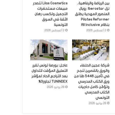
بين الرياضة والرفاهية..
Lilas Cosmetics تتصدر
نزل Iberostar رويال
مبيعات مستحضرات
المنصور المهدية يطلق
التجميل وتكسب رهان
Pilates Reformer
الثقة في السوق
بنظام All Inclusive
التونسية
2 أغسطس 2026
2 أغسطس 2026
شركة عجين الحلفاء
عاجل: بورصة تونس تقرر
والورق بالقصرين تنجح
التعليق المؤقت للتداول
في تأمين 5446 طنا من
بعد التراجع الحاد لمؤشر
ورق الكتاب المدرسي
TUNINDEX تجاوز3%
وتؤمّن كامل حاجيات
28 يوليو 2026
الكتاب المدرسي
التونسي
28 يوليو 2026