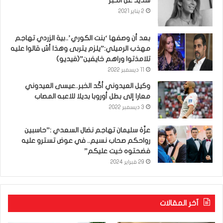
شديد عن الخبر
2 يناير 2021
بعد أن وصفها ‘بنت الكوري’..بية الزردي تهاجم
مهذب الرميلي:”يلزم يتربى وهذا أش قالوا عليه
تلامذتوا وراهم خايفين”(فيديو)
11 ديسمبر 2022
وكيل العيدوني أكّد الخبر..عيسى العيدوني
معارا إلى بطل أوروبا بديلا للاعبه المصاب
3 ديسمبر 2022
عزّة سليمان تهاجم نضال السعدي :”حاسبين
رواحكم صحاب نسيم.. في عوض تسترو عليه
فضحتوه خيت عليكم”
29 فبراير 2024
آخر المقالات