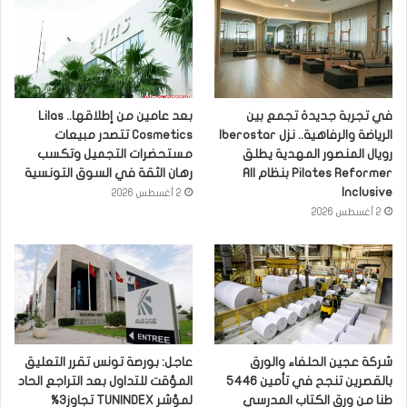
في تجربة جديدة تجمع بين
بعد عامين من إطلاقها.. Lilas
الرياضة والرفاهية.. نزل Iberostar
Cosmetics تتصدر مبيعات
رويال المنصور المهدية يطلق
مستحضرات التجميل وتكسب
Pilates Reformer بنظام All
رهان الثقة في السوق التونسية
Inclusive
2 أغسطس 2026
2 أغسطس 2026
شركة عجين الحلفاء والورق
عاجل: بورصة تونس تقرر التعليق
بالقصرين تنجح في تأمين 5446
المؤقت للتداول بعد التراجع الحاد
طنا من ورق الكتاب المدرسي
لمؤشر TUNINDEX تجاوز3%