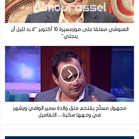
الغنوشي معلقا على صورمسيرة 10 أكتوبر: "لا بد لليل أن
ينجلي"
مجهول مسلّح يقتحم منزل والدة سمير الوافي ويشهر
في وجهها سكينا… التفاصيل