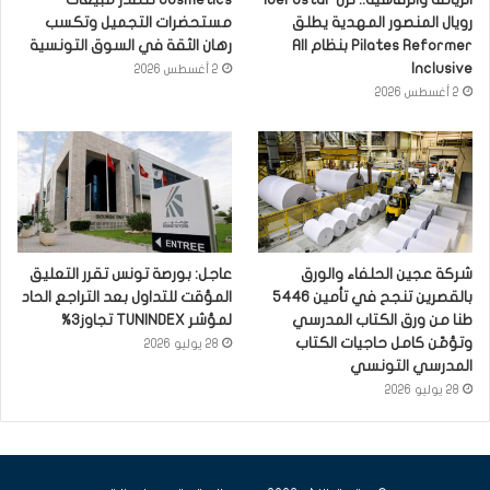
رويال المنصور المهدية يطلق
مستحضرات التجميل وتكسب
Pilates Reformer بنظام All
رهان الثقة في السوق التونسية
Inclusive
2 أغسطس 2026
2 أغسطس 2026
شركة عجين الحلفاء والورق
عاجل: بورصة تونس تقرر التعليق
بالقصرين تنجح في تأمين 5446
المؤقت للتداول بعد التراجع الحاد
طنا من ورق الكتاب المدرسي
لمؤشر TUNINDEX تجاوز3%
وتؤمّن كامل حاجيات الكتاب
28 يوليو 2026
المدرسي التونسي
28 يوليو 2026