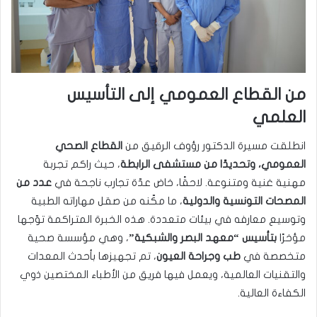
من القطاع العمومي إلى التأسيس
العلمي
انطلقت مسيرة الدكتور رؤوف الرقيق من
القطاع الصحي
العمومي، وتحديدًا من مستشفى الرابطة
، حيث راكم تجربة
مهنية غنية ومتنوعة. لاحقًا، خاض عدّة تجارب ناجحة في
عدد من
المصحات التونسية والدولية
، ما مكّنه من صقل مهاراته الطبية
وتوسيع معارفه في بيئات متعددة. هذه الخبرة المتراكمة توّجها
مؤخرًا
بتأسيس “معهد البصر والشبكية”
، وهي مؤسسة صحية
متخصصة في
طب وجراحة العيون
، تم تجهيزها بأحدث المعدات
والتقنيات العالمية، ويعمل فيها فريق من الأطباء المختصين ذوي
الكفاءة العالية.