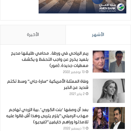
الأشهر
الأخيرة
ريم الرياحي في ورطة.. محامي طليقها مديح
بلعيد يخرج عن واجب التحفظ و يكشف
معطيات جديدة..(صور)
13 نوفمبر 2022
وفاة الممثلة الأمريكية “سارة جاي” وسط تكتم
شديد عن الخبر
2 يناير 2021
بعد أن وصفها ‘بنت الكوري’..بية الزردي تهاجم
مهذب الرميلي:”يلزم يتربى وهذا أش قالوا عليه
تلامذتوا وراهم خايفين”(فيديو)
11 ديسمبر 2022