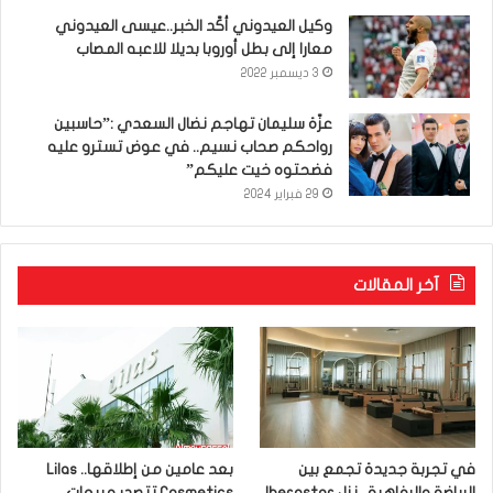
وكيل العيدوني أكّد الخبر..عيسى العيدوني
معارا إلى بطل أوروبا بديلا للاعبه المصاب
3 ديسمبر 2022
عزّة سليمان تهاجم نضال السعدي :”حاسبين
رواحكم صحاب نسيم.. في عوض تسترو عليه
فضحتوه خيت عليكم”
29 فبراير 2024
آخر المقالات
في تجربة جديدة تجمع بين
بعد عامين من إطلاقها.. Lilas
الرياضة والرفاهية.. نزل Iberostar
Cosmetics تتصدر مبيعات