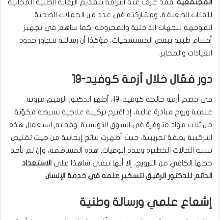
المجتمعية
. فقد عرف عنه التزامه بتقديم الرعاية الطبية المجانية
للفئات الضعيفة، ومشاركته في عدد من الحملات الصحية
الموجهة للجهات الداخلية والمحرومة. كما ساهم في تجهيز
أقسام طبية ببعض المستشفيات، مؤكدًا أن رسالته تتجاوز حدود
العيادات والمخابر.
دور فعّال خلال أزمة كوفيد-19
في خضم أزمة جائحة كوفيد-19، أظهر الدكتور الرقيق مرونة
علمية وروح مبادرة عالية، إذ اقترح تركيبة علاجية بسيطة مكوّنة
من ثلاث مواد متوفرة في السوق التونسية. وقد تم استعمال هذه
التركيبة بصفة تجريبية، حيث أظهرت نتائج إيجابية من حيث تقليص
نسبة الحالات الخطيرة وعدد الوفيات. هذه المساهمة، وإن لم تأخذ
حظها الكافي من الترويج، إلا أنها تبقى شاهدًا على
الاستعداد
الدائم للدكتور الرقيق لتسخير علمه في خدمة الإنسان
.
إشعاع علمي ورسالة وطنية