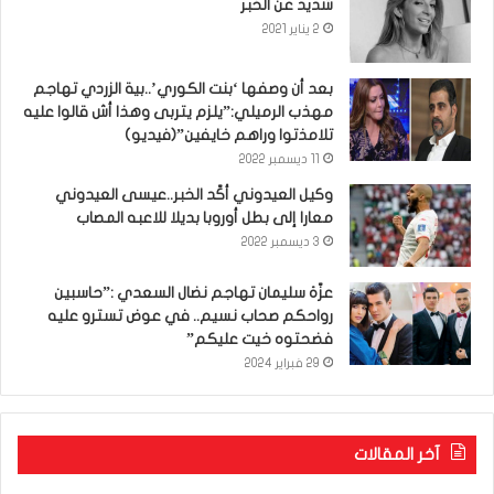
شديد عن الخبر
2 يناير 2021
بعد أن وصفها ‘بنت الكوري’..بية الزردي تهاجم
مهذب الرميلي:”يلزم يتربى وهذا أش قالوا عليه
تلامذتوا وراهم خايفين”(فيديو)
11 ديسمبر 2022
وكيل العيدوني أكّد الخبر..عيسى العيدوني
معارا إلى بطل أوروبا بديلا للاعبه المصاب
3 ديسمبر 2022
عزّة سليمان تهاجم نضال السعدي :”حاسبين
رواحكم صحاب نسيم.. في عوض تسترو عليه
فضحتوه خيت عليكم”
29 فبراير 2024
آخر المقالات