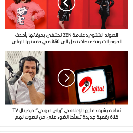
الصولد الشتوي: علامة ZEN تحتفي بحرفائها بأحدث
الموديلات وتخفيضات تصل الى 50% في دفعتها الاولى
ثقافة يشرف عليها الإعلامي "رياض دبوبي": ديجيتال TV
قناة رقمية جديدة تسلّط الضوء على من لاصوت لهم