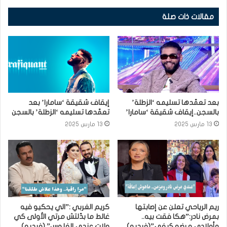
مقالات ذات صلة
بعد تعمّدها تسليمه ‘الزطلة’
إيقاف شقيقة ‘سامارا’ بعد
بالسجن..إيقاف شقيقة ‘سامارا’
تعمّدها تسليمه ‘الزطلة’ بالسجن
13 مارس 2025
13 مارس 2025
ريم الرياحي تعلن عن إصابتها
كريم الغربي :”الي يحكيو فيه
بمرض نادر:”هكا فقت بيه..
غالط ما بدّلتش مرتي الأولى كي
وأولادي مرضو كيفي”(فيديو)
ولات عندي الفلوس” (فيديو)