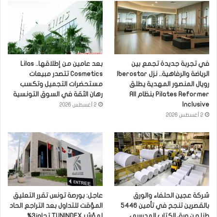
في تجربة جديدة تجمع بين
بعد عامين من إطلاقها.. Lilas
الرياضة والرفاهية.. نزل Iberostar
Cosmetics تتصدر مبيعات
رويال المنصور المهدية يطلق
مستحضرات التجميل وتكسب
Pilates Reformer بنظام All
رهان الثقة في السوق التونسية
Inclusive
2 أغسطس 2026
2 أغسطس 2026
شركة عجين الحلفاء والورق
عاجل: بورصة تونس تقرر التعليق
بالقصرين تنجح في تأمين 5446
المؤقت للتداول بعد التراجع الحاد
طنا من ورق الكتاب المدرسي
لمؤشر TUNINDEX تجاوز3%