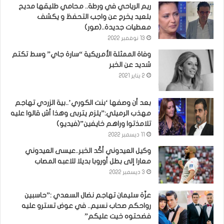
ريم الرياحي في ورطة.. محامي طليقها مديح
بلعيد يخرج عن واجب التحفظ و يكشف
معطيات جديدة..(صور)
13 نوفمبر 2022
وفاة الممثلة الأمريكية “سارة جاي” وسط تكتم
شديد عن الخبر
2 يناير 2021
بعد أن وصفها ‘بنت الكوري’..بية الزردي تهاجم
مهذب الرميلي:”يلزم يتربى وهذا أش قالوا عليه
تلامذتوا وراهم خايفين”(فيديو)
11 ديسمبر 2022
وكيل العيدوني أكّد الخبر..عيسى العيدوني
معارا إلى بطل أوروبا بديلا للاعبه المصاب
3 ديسمبر 2022
عزّة سليمان تهاجم نضال السعدي :”حاسبين
رواحكم صحاب نسيم.. في عوض تسترو عليه
فضحتوه خيت عليكم”