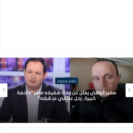
إعلام ونجوم
سمير الوافي يعلن عن وفاة شقيقه ماهر:”فاجعة
كبيرة.. رحل عنا في عز شبابه”