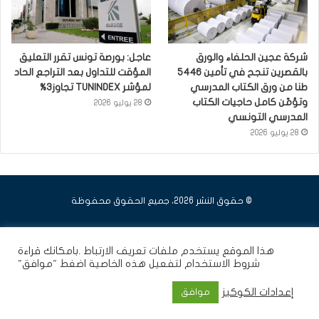
شركة عجين الحلفاء والورق
عاجل: بورصة تونس تقرر التعليق
بالقصرين تنجح في تأمين 5446
المؤقت للتداول بعد التراجع الحاد
طنا من ورق الكتاب المدرسي
لمؤشر TUNINDEX تجاوز3%
وتؤمّن كامل حاجيات الكتاب
28 يوليو 2026
المدرسي التونسي
28 يوليو 2026
© حقوق النشر 2026، جميع الحقوق محفوظة
فيسبوك
يوتيوب
انستقرام
هذا الموقع يستخدم ملفات تعريف الارتباط .بامكانك قراءة
شروط الاستخدام
لتفعيل هذه الخاصية اضغط "موافق"
إعدادات الكوكيز
موافق