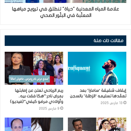
علامة المياه المعدنية "حياة" تنطلق في ترويج مياهها
المعلّبة في البلّور الصحي
مقالات ذات صلة
إيقاف شقيقة ‘سامارا’ بعد
ريم الرياحي تعلن عن إصابتها
تعمّدها تسليمه ‘الزطلة’ بالسجن
بمرض نادر:”هكا فقت بيه..
وأولادي مرضو كيفي”(فيديو)
13 مارس 2025
9 مارس 2025