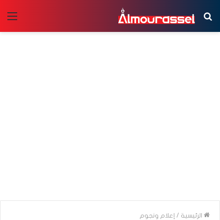
بحث
الق
عن
الرئيسية
/
إعلام ونجوم