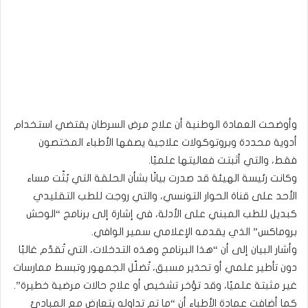
وأوضحت العمادة الوطنية أن علاج مرض السرطان يقتضي استخدام
أدوية محددة وبروتوكولات علاجية يصفها الأطباء المختصون
فقط، والتي أثبتت فعاليتها علميًا.
وكانت رئيسة الهيئة قد صدرت بيانًا بشأن الحلقة التي بُثّت مساء
الأحد على قناة الحوار التونسي، والتي روجت للطب التقليدي
كبديل للطب المبني على الأدلة، في إشارة إلى برنامج “الوحش
بروماكس” الذي يقدمه الإعلامي سمير الوافي.
وأشار البيان إلى أن “هذا البرنامج وهذه التدخلات، التي تُقدّم غالبًا
دون تأطير علمي أو تحذير مسبق، تُضلّل الجمهور وتبسط ممارسات
غير مثبتة علميًا، وقد تؤخر تشخيص أو علاج حالات مرضية خطيرة”.
كما أضافت عمادة الأطباء أن “ما تم تداوله يتعارض مع المبادئ