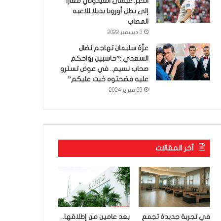
الخبر..عيسى العيدوني معارا
إلى بطل أوروبا بديلا للاعبه
المصاب
3 ديسمبر 2022
عزّة سليمان تهاجم نضال
السعدي :”حاسبين رواحكم
صحاب نسيم.. في عوض تسترو
عليه فضحتوه خيت عليكم”
29 فبراير 2024
آخر المقالات
في تجربة جديدة تجمع
بعد عامين من إطلاقها..