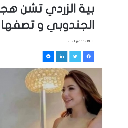
بية الزردي تشن هج
الجندوبي و تصفها 
19 نوفمبر 2021
فيسبوك
تويتر
لينكدإن
ماسنجر