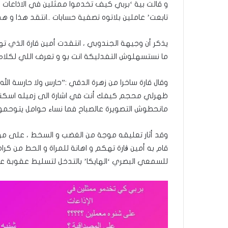
و قالت بية ‘بربي كيف تخدموا ممثلين في الاذاعات 
تابعت’ عاملين بلاتوه تصفية حسابات ..انتقد هذا و هذا
يذكر أن وجيهة الجندوبي ، انتقدت أمين قارة الذي ته
ما نستسهلوش التفدليكة انت بو و تعرف اللي لكلام ق
وقال قارة ساخرا من زهرة الدقي :”حارس ولا حارسة 
ظهرلي محجم كيفك أنت في اشارة الى زميله اسكندر 
مانحطوش التصويرة عالصباح فما نساء حوامل يتوحم
وقد أثار تعليقه موجة من الغضب و السخط ، على مو
قام به أمين ڨارة تهكم و اهانة للمراة و الحط من كر
للسمعي البصري ‘الهايكا’ بالتدخل لتسليط عقوبة عل