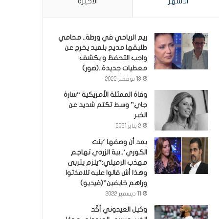
الأشهر
الأخيرة
ريم الرياحي في ورطة.. محامي
طليقها مديح بلعيد يخرج عن
واجب التحفظ و يكشف
معطيات جديدة..(صور)
13 نوفمبر 2022
وفاة الممثلة الأمريكية “سارة
جاي” وسط تكتم شديد عن
الخبر
2 يناير 2021
بعد أن وصفها ‘بنت
الكوري’..بية الزردي تهاجم
مهذب الرميلي:”يلزم يتربى
وهذا أش قالوا عليه تلامذتوا
وراهم خايفين”(فيديو)
11 ديسمبر 2022
وكيل العيدوني أكّد