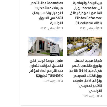
بين الرياضة والرفاهية..
Lilas Cosmetics تتصدر
نزل Iberostar رويال
مبيعات مستحضرات
المنصور المهدية يطلق
التجميل وتكسب رهان
Pilates Reformer
الثقة في السوق
بنظام All Inclusive
التونسية
2 أغسطس 2026
2 أغسطس 2026
شركة عجين الحلفاء
عاجل: بورصة تونس تقرر
والورق بالقصرين تنجح
التعليق المؤقت للتداول
في تأمين 5446 طنا من
بعد التراجع الحاد لمؤشر
ورق الكتاب المدرسي
TUNINDEX تجاوز3%
وتؤمّن كامل حاجيات
28 يوليو 2026
الكتاب المدرسي
التونسي
28 يوليو 2026