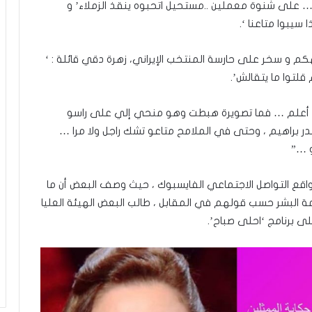
… على شنوة معملين ..مستحيل اتحبوه ينقذ الزملاء’ و
 سيبوا متاعنا ‘.
كم و سخر على حارسة المنتخب الإيراني، زهرة دقي قائلة : ‘
لتوا ما يتقالش’.
الله أعلم … فما تصويرة هبطت وهو منحي إلي على راسو
براهيم ، وحتى في الملامح متاعو تشك راجل ولا مرا …
و …”
اقع التواصل الاجتماعي الفايسبوك ، حيث وصف البعض أن ما
امة البشر حسب قولهم في المقابل ، طالب البعض الهيئة العليا
ى برنامج ‘احلى صباح’.