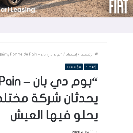
الرئيسية
/
إقتصاد
/
“بوم دي بان – Pomme de Pain و”شال”، يحدثان شركة مختلطة من أجل فضاءات يحلو فيها العيش
إقتصاد
مؤسسات
يحدثان شركة مختلط
يحلو فيها العيش
10 يوليو 2020