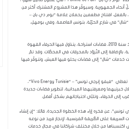
 أنحاء الجمهورية. وسيوفّر هذا المشروع المشترك أكثر من
امية. هذا وقد تم، بالفعل، افتتاح مطعمين يحملان علامة “بوم دي بان –
2 ، زذلك في محطّتي “شال” في شارع الحرّيّة، بتونس العاصمة، وفي بومهل،
ويجدر التذكير أن محطات “شال” كانت أول من وفّر، منذ سنة 2013، فضاءات استراحة، يتناول فيها الحرفاء القهوة
بالإضافة إلى التّزوّد بالمحرقات في المحطّات. وقد تمّ
خدمات “شال” إلى فضاءات يحلو فيها العيش، وتتوفّر فيها
واليوم، من خلال اتفاقية إنجازهذه الشركة المختلطة، تعطي “فيفو إنرجي تونس” – “Vivo Energy Tunisie”،
شراكتهما، من خلال خبرتيهما ومعرفتيهما الميدانية، لتطوير فضاءات جديدة
 تونس”، عن فخره إزاء هذه الخطوة الجديدة، قائلا: “إن إنشاء
سريعة على الطّريقة الفرنسية، لإنجاز فريد من نوعه
التي اكتسبناها من خلال مختلف شراكاتنا في مجال خدمات