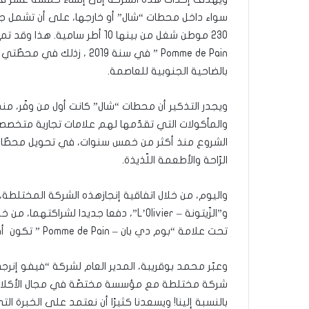
سواء داخل محطات “شال” أو خارجها، على أن تشمل جلّ
230 موطن شغل من بينها 10 أطر س
Pomme de Pain ” في سنة 019
بالضاحية الجنوبية للعاصمة.
والمأكولات التي تقدّمها لهم علامات تجارية متخصصة، 
الشروع منذ أكثر من خمس سنوات، في تحويل محطّات 
الرّاحة والأطعمة اللّذيذة.
و”الزّيتونة – L’Olivier”، دفعا جديدا ل
تحت علامة “بوم دي بان – Pomme de Pain ” تكون أقرب إلى الحرفاء، وتلبّي احتياجاتهم بشكل أفضل.
وعبّر محمد بوقريبة، المدير العام لشركة “فيفو إنرجي
شركة مختلطة مع مؤسسة مختصّة في مجال الأكلات ال
بالنسبة إلينا! ويسعدنا كثيرًا أن نعتمد على الخبرة 