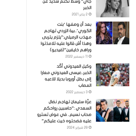
جاي” وسط تكتم شديد عن
الخبر
2 يناير 2021
بعد أن وصفها ‘بنت
الكوري’..بية الزردي تهاجم
مهذب الرميلي:”يلزم يتربى
وهذا أش قالوا عليه تلامذتوا
وراهم خايفين”(فيديو)
11 ديسمبر 2022
وكيل العيدوني أكّد
الخبر..عيسى العيدوني معارا
إلى بطل أوروبا بديلا للاعبه
المصاب
3 ديسمبر 2022
عزّة سليمان تهاجم نضال
السعدي :”حاسبين رواحكم
صحاب نسيم.. في عوض تسترو
عليه فضحتوه خيت عليكم”
29 فبراير 2024