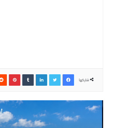
فيسبوك
تويتر
لينكدإن
بينتير
شاركها
أق