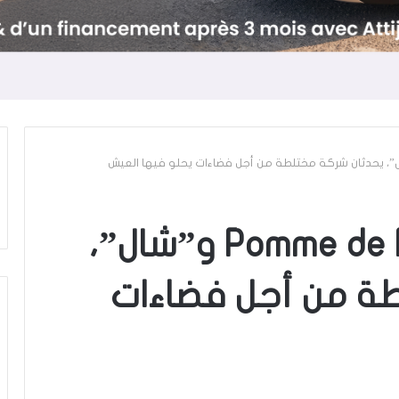
“بوم دي بان – Pomme de Pain و”شال”،
ة من أجل فضاءات