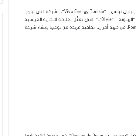
– أبرمت كلّ من فيفو إنرجي تونس – “Vivo Energy Tunisie”، الشركة التي توزع
وتسوق منتوجات “شال” في تونس، من جهة، وشركة “الزّيتونة – L’Olivier”، التي تمثّل العلامة التجارية الفرنسية
الشهيرة للوجبات السريعة “بوم دي بان – Pomme de Pain، من جهة أخرى، اتفاقية فريدة من نوعها لإنشاء شركة
ويهدف إحداث هذه الشركة إلى إنشاء خمسة عشر فضاء “بوم دي بان -Pomme de Pain”، في غضون ثلاثين شهرًا ،