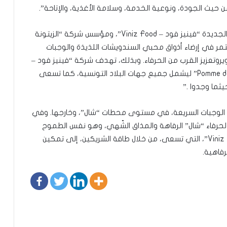
ا من حيث الجودة، ونوعية الخدمة، وسلامة الأغذية، والإتاحة”.
ومن جانبه، صرّح السيد نزار داود، المدير العام للشركة الجديدة “فينيز فود – Viniz Food”، ومؤسس شركة “الزيتونة
”، بأن “بوم دي بان -Pomme de Pain” ستستمر في إرضاء أذواق محبي السندويشات اللذيذة والوجبات
يروتعزيز القرب من الحرفاء. وبذلك، تهدف شركة “فينيز فود –
Viniz Food” إلى توسيع تواجد “بوم دي بان -Pomme de Pain” ليشمل جميع جهات البلاد التونسية، كما تسعى
ثما وجدوا .”
الوجبات السريعة، في مستوى محطات “شال”، وخارجها. وفي
ذا التّلاقي، تقدم “بوم دي بان – ” Pomme de Pain لحرفاء “شال” الرفاهة والمذاق الشّهي، وهو نفس الطموح
الذي تهدف اليه الشركة الجديدة “فينيز قود – Viniz Food”، التي تسعى، من خلال طاقة الشريكين، إلى تمكين
رفاهية.