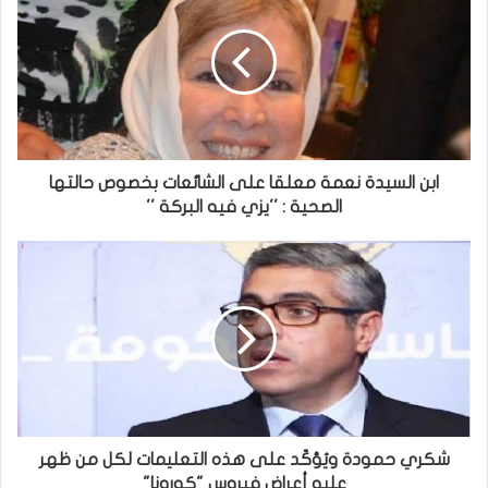
ابن السيدة نعمة معلقا على الشائعات بخصوص حالتها
الصحية : ''يزي فيه البركة ''
شكري حمودة ويُؤكّد على هذه التعليمات لكل من ظهر
عليه أعراض فيروس "كورونا"