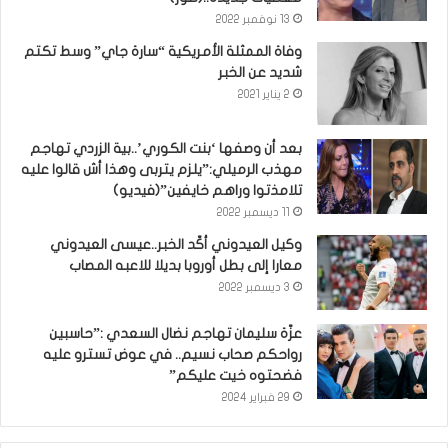
13 نوفمبر 2022
وفاة الممثلة الأمريكية “سارة جاي” وسط تكتم
شديد عن الخبر
2 يناير 2021
بعد أن وصفها ‘بنت الكوري’..بية الزردي تهاجم
مهذب الرميلي:”يلزم يتربى وهذا أش قالوا عليه
تلامذتوا وراهم خايفين”(فيديو)
11 ديسمبر 2022
وكيل العيدوني أكّد الخبر..عيسى العيدوني
معارا إلى بطل أوروبا بديلا للاعبه المصاب
3 ديسمبر 2022
عزّة سليمان تهاجم نضال السعدي :”حاسبين
رواحكم صحاب نسيم.. في عوض تسترو عليه
فضحتوه خيت عليكم”
29 فبراير 2024