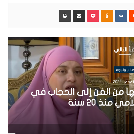
يست
Odnoklassniki
بوكيت
مشاركة عبر البريد
طباعة
رأ التالي
علام ونجوم
ها من الفن إلى الحجاب في
 منذ 20 سنة