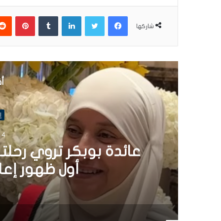
فيسبوك
تويتر
لينكدإن
بينتير
شاركها
أق
إ
4 نوفمبر 2025
عائدة بوبكر تروي رحلت
أول ظهور إعلامي