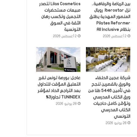
بين الرياضة والرفاهية..
Lilas Cosmetics تتصدر
نزل Iberostar رويال
مبيعات مستحضرات
المنصور المهدية يطلق
التجميل وتكسب رهان
Pilates Reformer
الثقة في السوق
بنظام All Inclusive
التونسية
2 أغسطس 2026
2 أغسطس 2026
شركة عجين الحلفاء
عاجل: بورصة تونس تقرر
والورق بالقصرين تنجح
التعليق المؤقت للتداول
في تأمين 5446 طنا من
بعد التراجع الحاد لمؤشر
ورق الكتاب المدرسي
TUNINDEX تجاوز3%
وتؤمّن كامل حاجيات
28 يوليو 2026
الكتاب المدرسي
التونسي
28 يوليو 2026