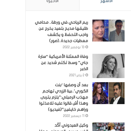
الأشهر
الأخيرة
ريم الرياحي في ورطة.. محامي
طليقها مديح بلعيد يخرج عن
واجب التحفظ و يكشف
معطيات جديدة..(صور)
13 نوفمبر 2022
وفاة الممثلة الأمريكية “سارة
جاي” وسط تكتم شديد عن
الخبر
2 يناير 2021
بعد أن وصفها ‘بنت
الكوري’..بية الزردي تهاجم
مهذب الرميلي:”يلزم يتربى
وهذا أش قالوا عليه تلامذتوا
وراهم خايفين”(فيديو)
11 ديسمبر 2022
وكيل العيدوني أكّد