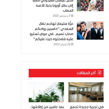
الخبر..عيسى العيدوني معارا
إلى بطل أوروبا بديلا للاعبه
المصاب
3 ديسمبر 2022
عزّة سليمان تهاجم نضال
السعدي :”حاسبين رواحكم
صحاب نسيم.. في عوض تسترو
عليه فضحتوه خيت عليكم”
29 فبراير 2024
آخر المقالات
في تجربة جديدة تجمع
بعد عامين من إطلاقها..