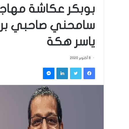
بوبكر عكاشة مهاجم
سامحني صاحبي بر
ياسر هكة
8 أكتوبر 2020
فيسبوك
تويتر
لينكدإن
ماسنجر