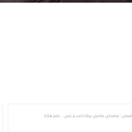
اسمي : سامحني صاحبي برشا تاعب و غبي… ياسر هكة