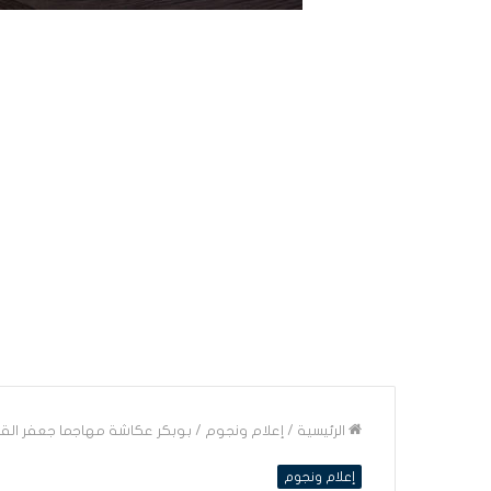
الرئيسية
/
إعلام ونجوم
/
بوبكر عكاشة مهاجما جعفر الق
إعلام ونجوم