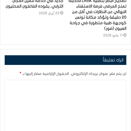
تصحيح البصر بتقنية LASIK الحديثة
جديد في خدمة تثمين المجال
تمنح المرضى فرصة الاستغناء
الترابي، يقوده الفاعلون المحليون
النهائي عن النظارات في أقل من
23 أبريل 2026
20 دقيقة وتؤكد مكانة تونس
كوجهة طبية متطورة في جراحة
العيون (صور)
11 مايو 2026
اترك تعليقاً
لن يتم نشر عنوان بريدك الإلكتروني.
الحقول الإلزامية مشار إليها بـ
*
ا
ل
ت
ع
ل
ي