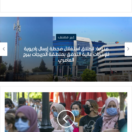
غير مصنف
منوبة: انطلاق استغلال محطة إرسال راديوية
للإنترنات عالية التدفق بمنطقة الدريجات ببرج
العامري