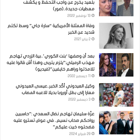
بلعيد يخرج عن واجب التحفظ و يكشف
معطيات جديدة..(صور)
13 نوفمبر 2022
وفاة الممثلة الأمريكية “سارة جاي” وسط تكتم
شديد عن الخبر
2 يناير 2021
بعد أن وصفها ‘بنت الكوري’..بية الزردي تهاجم
مهذب الرميلي:”يلزم يتربى وهذا أش قالوا عليه
تلامذتوا وراهم خايفين”(فيديو)
11 ديسمبر 2022
وكيل العيدوني أكّد الخبر..عيسى العيدوني
معارا إلى بطل أوروبا بديلا للاعبه المصاب
3 ديسمبر 2022
عزّة سليمان تهاجم نضال السعدي :”حاسبين
رواحكم صحاب نسيم.. في عوض تسترو عليه
فضحتوه خيت عليكم”
29 فبراير 2024