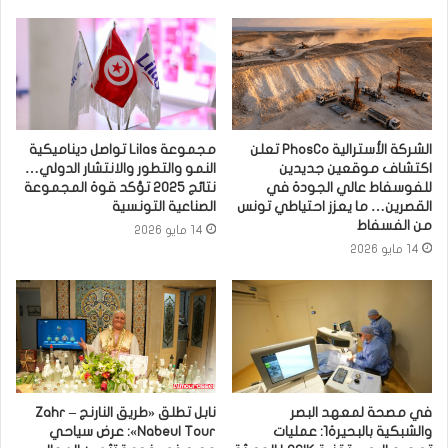
الشركة الأسترالية PhosCo تعلن
مجموعة Lilas تواصل ديناميكية
اكتشاف موقعين جديدين
النمو والتطور والانتشار الدولي…
للفوسفاط عالي الجودة في
نتائج 2025 تؤكد قوة المجموعة
القصرين… ما يعزز احتياطي تونس
الصناعية التونسية
من الفسفاط
14 مايو 2026
14 مايو 2026
في مصحة لمعهد البصر
نابل تطلق «طريق النارنج – Zahr
والشبكية بالبحيرة1: عمليات
Nabeul Tour»: عرض سياحي