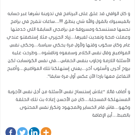
و كان الوافي قد علق على البرنامج في تدوينة نشرها عبر حسابه
بالفيسبوك بالقول والله شي ينطق !!!!…ساعات نتفرج في برامج
نحسها مستنسخة ومسروقة من برامجي السابقة اللي خدمتها
وعملت ضجة وتعديت لغيرها…زياد الجزيري مثلا إستضفتو عندي
عام وكان سكوب وقتها ولأول مرة يحكي سياسة…وحكى نفس
المواضيع وقال نفس الكلام وسمعوه وناقشوه…وطرحت عليه
الأسئلة اللازمة وجاوب بنفس الحماس…في نفس الكونسابت لكن
بروح أخرى وأسلوب آخر…يعني إستهلكنا تلك المواضيع…وأصبح
التفاعل معها باردا الآن عكس أول مرة سابقا”.
و أضاف قائلا “علاش إستنساخ نفس الأسئلة من أجل نفس الأجوبة
المستهلكة المسجلة…كان من الأحسن إعادة بث تلك الحلقة
وكهو…فاش قام الخساير والمجهود وتكرار نفس المحتوى
بالضبط…أين الإضافة