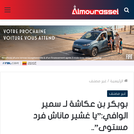
بحث
الق
عن
الرئيسية
/
غير مصنف
غير مصنف
بوبكر بن عكاشة لـ سمير
الوافي:”يا غشير ماناش فرد
مستوى”..