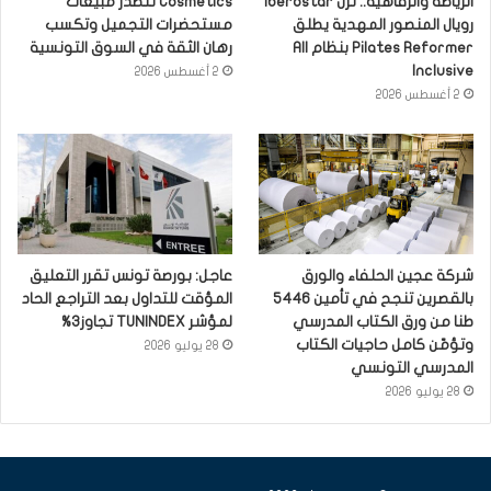
الرياضة والرفاهية.. نزل Iberostar
Cosmetics تتصدر مبيعات
رويال المنصور المهدية يطلق
مستحضرات التجميل وتكسب
Pilates Reformer بنظام All
رهان الثقة في السوق التونسية
Inclusive
2 أغسطس 2026
2 أغسطس 2026
شركة عجين الحلفاء والورق
عاجل: بورصة تونس تقرر التعليق
بالقصرين تنجح في تأمين 5446
المؤقت للتداول بعد التراجع الحاد
طنا من ورق الكتاب المدرسي
لمؤشر TUNINDEX تجاوز3%
وتؤمّن كامل حاجيات الكتاب
28 يوليو 2026
المدرسي التونسي
28 يوليو 2026