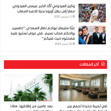
وكيل العيدوني أكّد الخبر..عيسى العيدوني
معارا إلى بطل أوروبا بديلا للاعبه المصاب
3 ديسمبر 2022
عزّة سليمان تهاجم نضال السعدي :”حاسبين
رواحكم صحاب نسيم.. في عوض تسترو عليه
فضحتوه خيت عليكم”
29 فبراير 2024
آخر المقالات
في تجربة جديدة تجمع بين
بعد عامين من إطلاقها.. Lilas