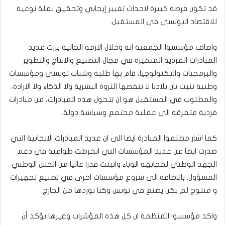
قد تكون فرصة كبيرة لاحداث تغيير إيجابي وتحقيق نقلة نوعية
للاقتصاد التونسي في المستقبل.
واضاف مؤسسوا الجمعية انه وخلال الازمة الحالية برزت عديد
المبادرات الفردية المتميزة في مجال التصنيع والانتاج والتطوير
والبرمجيات والتكنولوجيا، قام بها طلبة وشباب تونسي ومؤسسات
وطنية تثبت بان بلادنا لا تنقصها الثروة البشرية ولا الذكاء ولا الارادة،
والمطلوب في المستقبل هو ان تتحول هذه المبادرات، من مبادرات
فردية متفرقة الى عقلية مجتمع وسياسة دولة.
كما اشار مطلقوا المبادرة ايضا الى ان عديد المبادرات الايجابية التي
صدرت ايضا عن عديد المؤسسات التي انخرطت طواعية في دعم
الجهد الوطني لمجابهة الوباء واثبتت قدرا عاليا من الحس الوطني
المسؤول. بالاضافة الى شروع مؤسسات اخرى في تصنيع تجهيزات
و منتوج لم يكن يصنع في تونس وكنا نوردها من الخارج.
واكد مؤسسوا المنظمة ان كل هذه المؤشرات وغيرها تؤكد أن