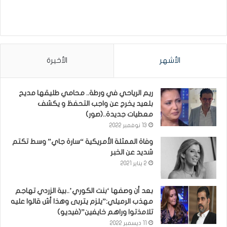
الأشهر
الأخيرة
ريم الرياحي في ورطة.. محامي طليقها مديح
بلعيد يخرج عن واجب التحفظ و يكشف
معطيات جديدة..(صور)
13 نوفمبر 2022
وفاة الممثلة الأمريكية “سارة جاي” وسط تكتم
شديد عن الخبر
2 يناير 2021
بعد أن وصفها ‘بنت الكوري’..بية الزردي تهاجم
مهذب الرميلي:”يلزم يتربى وهذا أش قالوا عليه
تلامذتوا وراهم خايفين”(فيديو)
11 ديسمبر 2022